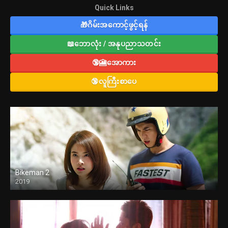
Quick Links
🎁ဂိမ်းအကောင့်ဖွင့်ရန်
📖ဘောလုံး / အနုပညာသတင်း
🔞🎦အောကား
🔞လူကြီးစာပေ
Bikeman 2
2019