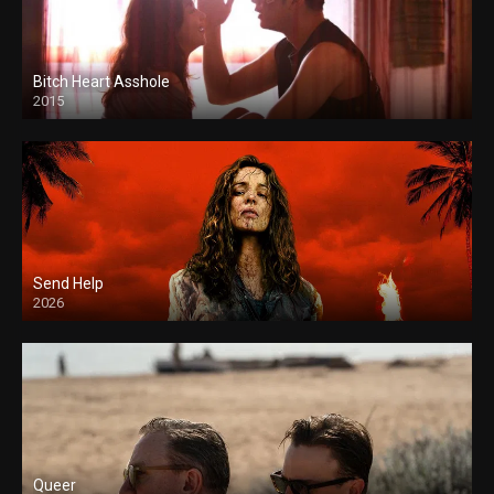
Bitch Heart Asshole
2015
Send Help
2026
Queer