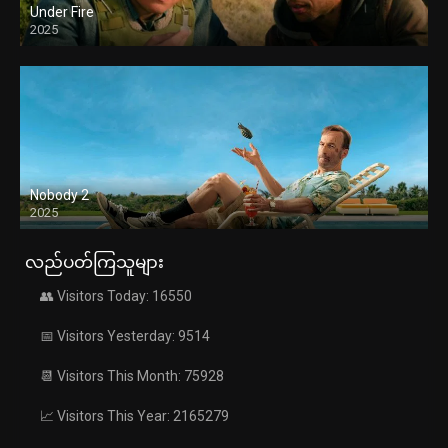
Under Fire
2025
Nobody 2
2025
လည်ပတ်ကြသူများ
👥 Visitors Today: 16550
📅 Visitors Yesterday: 9514
📆 Visitors This Month: 75928
📈 Visitors This Year: 2165279