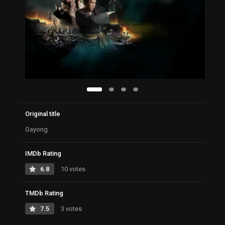
Original title
Gayong
IMDb Rating
6.8
10 votes
TMDb Rating
7.5
3 votes