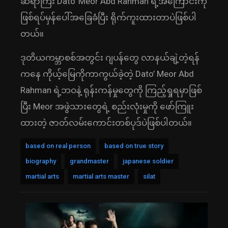
ဆရာကြီး Dato’ Meor Abd Rahman ရဲ့အကြောင်းကို
ဖြစ်ရပ်မှန်ပေါ်အခြေခံပြီး ရိုက်ကူးထားတာပဲဖြစ်ပါ
တယ်။
ဒုတိယကမ္ဘာစစ်အတွင်း ဂျပန်တွေ လာနယ်ချဲ့တဲ့ရန်
ကနေ ကိုယ့်မြေကိုကာကွယ်ခဲ့တဲ့ Dato’ Meor Abd
Rahman ရဲ့ဘဝနဲ့ ရုန်းကန်မှုတွေကို ကြည့်ရှုရမှာဖြစ်
ပြီး Meor အဖွဲသားတွေရဲ့ စည်းလုံးမှုကို ဖော်ကြူး
ထားတဲ့ ဇာတ်လမ်းကောင်းတစ်ပုဒ်ပဲဖြစ်ပါတယ်။
based on real person
based on true story
biography
grandmaster
japanese soldier
martial arts
martial arts master
silat