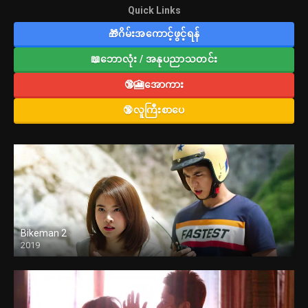
Quick Links
🎁ဂိမ်းအကောင့်ဖွင့်ရန်
📖ဘောလုံး / အနုပညာသတင်း
🔞🎦အောကား
🔞လူကြီးစာပေ
Bikeman 2
2019