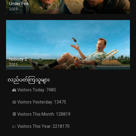
Under Fire
2025
Nobody 2
2025
လည်ပတ်ကြသူများ
👥 Visitors Today: 7480
📅 Visitors Yesterday: 13475
📆 Visitors This Month: 128819
📈 Visitors This Year: 2218170