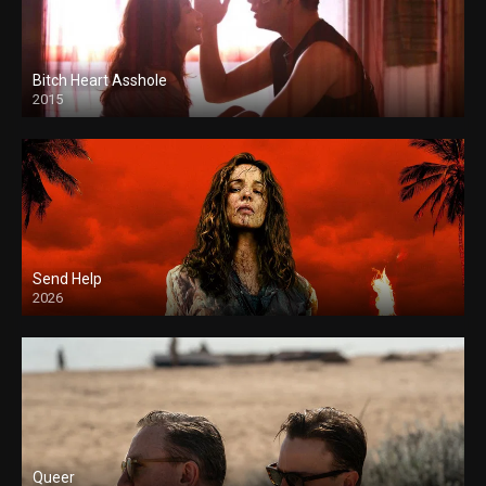
Bitch Heart Asshole
2015
Send Help
2026
Queer