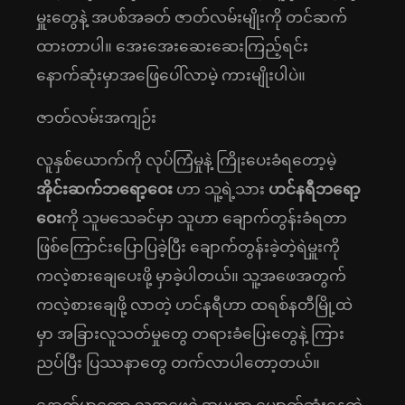
မှူးတွေနဲ့ အပစ်အခတ် ဇာတ်လမ်းမျိုးကို တင်ဆက်
ထားတာပါ။ အေးအေးဆေးဆေးကြည့်ရင်း
နောက်ဆုံးမှာအဖြေပေါ်လာမဲ့ ကားမျိုးပါပဲ။
ဇာတ်လမ်းအကျဉ်း
လူနှစ်ယောက်ကို လုပ်ကြံမှုနဲ့ ကြိုးပေးခံရတော့မဲ့
အိုင်းဆက်ဘရော့ဝေး
ဟာ သူ့ရဲ့သား
ဟင်နရီဘရော့
ဝေး
ကို သူမသေခင်မှာ သူဟာ ချောက်တွန်းခံရတာ
ဖြစ်ကြောင်းပြောပြခဲ့ပြီး ချောက်တွန်းခဲ့တဲ့ရဲမှူးကို
ကလဲ့စားချေပေးဖို့ မှာခဲ့ပါတယ်။ သူ့အဖေအတွက်
ကလဲ့စားချေဖို့ လာတဲ့ ဟင်နရီဟာ ထရစ်နတီမြို့ထဲ
မှာ အခြားလူသတ်မှုတွေ တရားခံပြေးတွေနဲ့ ကြား
ညပ်ပြီး ပြဿနာတွေ တက်လာပါတော့တယ်။