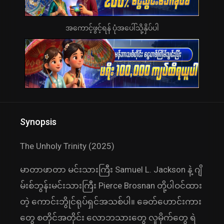
အကောင့်ဖွင့်ရန် ပုံအပေါ်သို့နှိပ်ပါ
Synopsis
The Unholy Trinity (2025)
မာတာဖာတာ မင်းသားကြီး Samuel L. Jackson နဲ့ ဂျိ
မ်းစ်ဘွန်းမင်းသားကြီး Pierce Brosnan တို့ပါဝင်ထား
တဲ့ ကောင်းဘွိုင်ရုပ်ရှင်အသစ်ပါ။ ခေတ်ဟောင်းကား
တွေ စတိုင်အတိုင်း လောဘသားတွေ လူမိုက်တွေ ရဲ