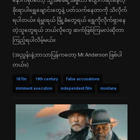
နောက်မှာတော့ သူ့အဖေရဲ့အမှုဟာ ပျောက်ဆုံးနေတဲ့
ခိုးရာပါရွှေချောင်းတွေနဲ့ ပတ်သက်နေတာကို သိလိုက်
ရပါတယ်။ ရဲမှူးရယ် မြို့ခံတွေရယ် ရွှေကိုလိုက်ရှာနေ
တဲ့သူတွေရယ် ဘယ်လိုတွေ ဆက်ဖြစ်ကြမလဲဆိုတာ
ကြည့်ရပါလိမ့်မယ်။
(အညွှန်းနဲ့ဘာသာပြန်ကတော့ Mr.Anderson ဖြစ်ပါ
တယ်။)
1870s
19th century
false accusations
imminent execution
independent film
montana