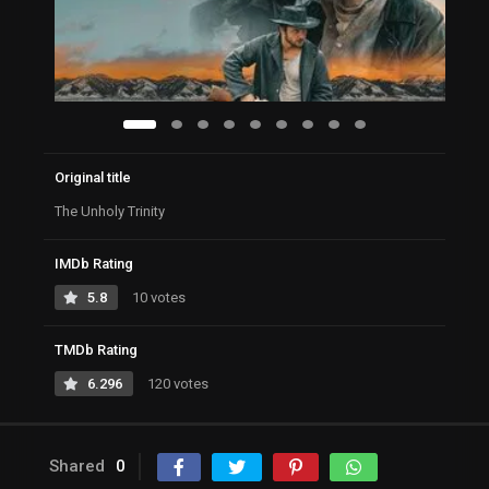
Original title
The Unholy Trinity
IMDb Rating
5.8
10 votes
TMDb Rating
6.296
120 votes
Shared
0