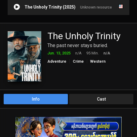
The Unholy Trinity (2025)
Unknown resource
The Unholy Trinity
The past never stays buried.
Jun. 13, 2025
n/A
95 Min.
n/A
Adventure
Crime
Western
Info
Cast