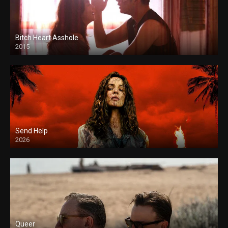
Bitch Heart Asshole
2015
Send Help
2026
Queer