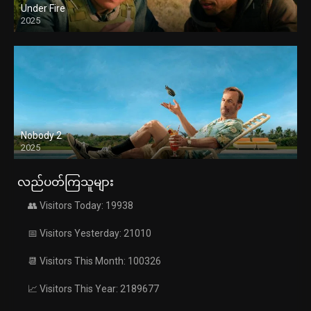
Under Fire
2025
Nobody 2
2025
လည်ပတ်ကြသူများ
👥 Visitors Today: 19938
📅 Visitors Yesterday: 21010
📆 Visitors This Month: 100326
📈 Visitors This Year: 2189677