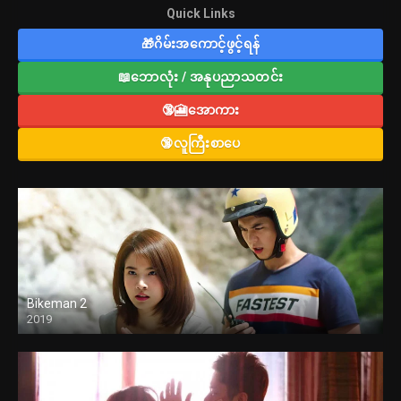
Quick Links
🎁ဂိမ်းအကောင့်ဖွင့်ရန်
📖ဘောလုံး / အနုပညာသတင်း
🔞🎦အောကား
🔞လူကြီးစာပေ
Bikeman 2
2019