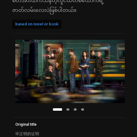
စိတ်အားထက်သန်တဲ့လူငယ်တစ်ယောက်ရဲ့
ဇာတ်လမ်းလေးပဲဖြစ်ပါတယ်။
based on novel or book
Original title
毕正明的证明