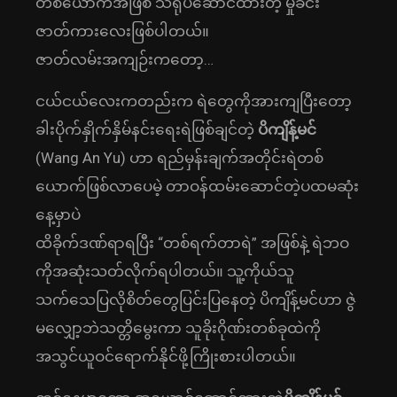
တစ်ယောက်အဖြစ် သရုပ်ဆောင်ထားတဲ့ မှုခင်း
ဇာတ်ကားလေးဖြစ်ပါတယ်။
ဇာတ်လမ်းအကျဉ်းကတော့…
ငယ်ငယ်လေးကတည်းက ရဲတွေကိုအားကျပြီးတော့
ခါးပိုက်နှိုက်နှိမ်နင်းရေးရဲဖြစ်ချင်တဲ့
ပိကျိန့်မင်
(Wang An Yu) ဟာ ရည်မှန်းချက်အတိုင်းရဲတစ်
ယောက်ဖြစ်လာပေမဲ့ တာဝန်ထမ်းဆောင်တဲ့ပထမဆုံး
နေ့မှာပဲ
ထိခိုက်ဒဏ်ရာရပြီး “တစ်ရက်တာရဲ” အဖြစ်နဲ့ ရဲဘဝ
ကိုအဆုံးသတ်လိုက်ရပါတယ်။ သူ့ကိုယ်သူ
သက်သေပြလိုစိတ်တွေပြင်းပြနေတဲ့ ပိကျိန့်မင်ဟာ ဇွဲ
မလျှော့ဘဲသတ္တိမွေးကာ သူခိုးဂိုဏ်းတစ်ခုထဲကို
အသွင်ယူဝင်ရောက်နိုင်ဖို့ကြိုးစားပါတယ်။