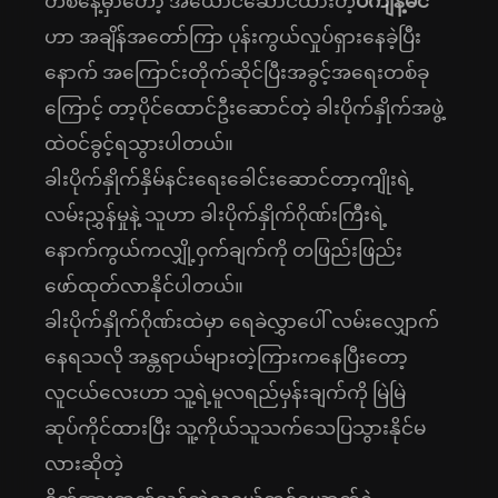
တစ်နေ့မှာတော့ အယောင်ဆောင်ထားတဲ့
ပိကျိန့်မင်
ဟာ အချိန်အတော်ကြာ ပုန်းကွယ်လှုပ်ရှားနေခဲ့ပြီး
နောက် အကြောင်းတိုက်ဆိုင်ပြီးအခွင့်အရေးတစ်ခု
ကြောင့် တာ့ပိုင်ထောင်ဦးဆောင်တဲ့ ခါးပိုက်နှိုက်အဖွဲ့
ထဲဝင်ခွင့်ရသွားပါတယ်။
ခါးပိုက်နှိုက်နှိမ်နင်းရေးခေါင်းဆောင်တာ့ကျိုးရဲ့
လမ်းညွှန်မှုနဲ့ သူဟာ ခါးပိုက်နှိုက်ဂိုဏ်းကြီးရဲ့
နောက်ကွယ်ကလျှို့ဝှက်ချက်ကို တဖြည်းဖြည်း
ဖော်ထုတ်လာနိုင်ပါတယ်။
ခါးပိုက်နှိုက်ဂိုဏ်းထဲမှာ ရေခဲလွှာပေါ် လမ်းလျှောက်
နေရသလို အန္တရာယ်များတဲ့ကြားကနေပြီးတော့
လူငယ်လေးဟာ သူ့ရဲ့မူလရည်မှန်းချက်ကို မြဲမြဲ
ဆုပ်ကိုင်ထားပြီး သူ့ကိုယ်သူသက်သေပြသွားနိုင်မ
လားဆိုတဲ့