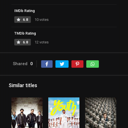
IMDb Rating
6.8
10 votes
TMDb Rating
6.8
12 votes
Shared
0
Similar titles