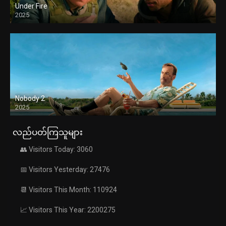
Under Fire
2025
Nobody 2
2025
လည်ပတ်ကြသူများ
👥 Visitors Today: 3060
📅 Visitors Yesterday: 27476
📆 Visitors This Month: 110924
📈 Visitors This Year: 2200275