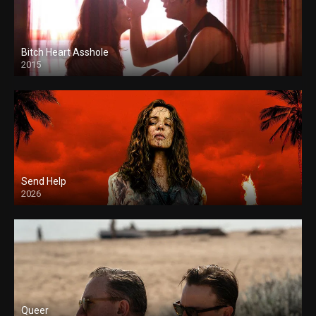
Bitch Heart Asshole
2015
Send Help
2026
Queer