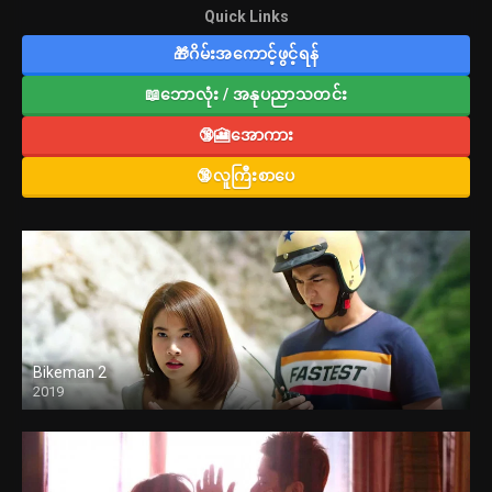
Quick Links
🎁ဂိမ်းအကောင့်ဖွင့်ရန်
📖ဘောလုံး / အနုပညာသတင်း
🔞🎦အောကား
🔞လူကြီးစာပေ
Bikeman 2
2019