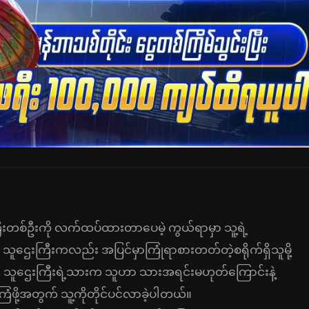
ီးတစ်ဦးကို လက်ထပ်ထားတာပေမဲ့ ကွယ်ရာမှာ သူ့ရဲ့
။ သူဌေးကြီးကလည်း အပြင်မှာကြုံရာစားတတ်တဲ့စရိုက်ရှိသူမို့
မှာ သူဌေးကြီးရဲ့သားက သူဟာ သားအရင်းမဟုတ်ကြောင်းနဲ့
ံဖို့အတွက် သူ့ကိုတိုင်ပင်လာခဲ့ပါတယ်။