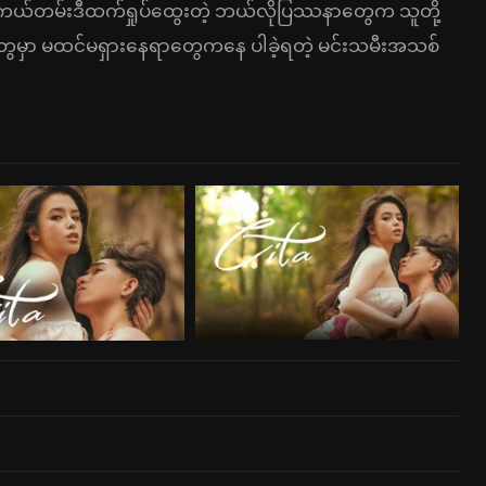
ယ်တမ်းဒီထက်ရှုပ်ထွေးတဲ့ ဘယ်လိုပြဿနာတွေက သူတို့
ွေမှာ မထင်မရှားနေရာတွေကနေ ပါခဲ့ရတဲ့ မင်းသမီးအသစ်
။