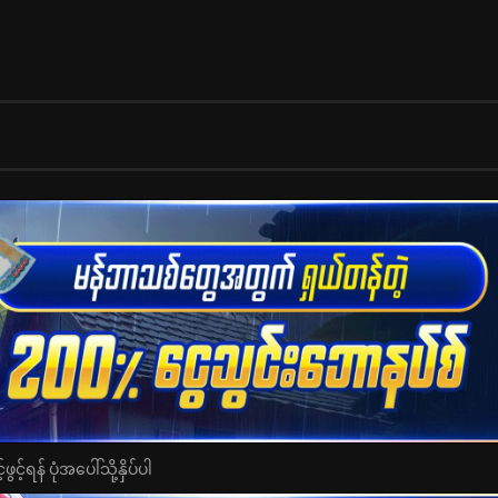
င့်ရန် ပုံအပေါ်သို့နှိပ်ပါ