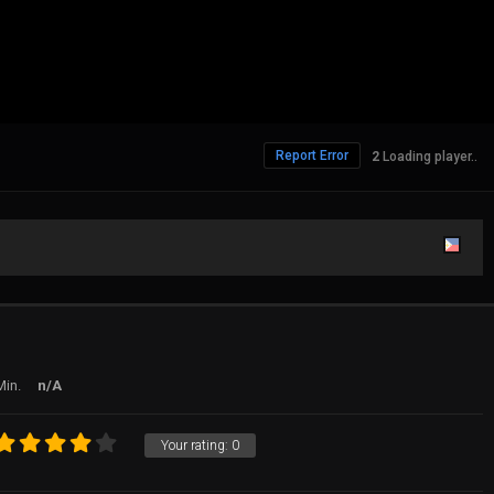
Report Error
1610 Views
Min.
n/A
Your rating:
0