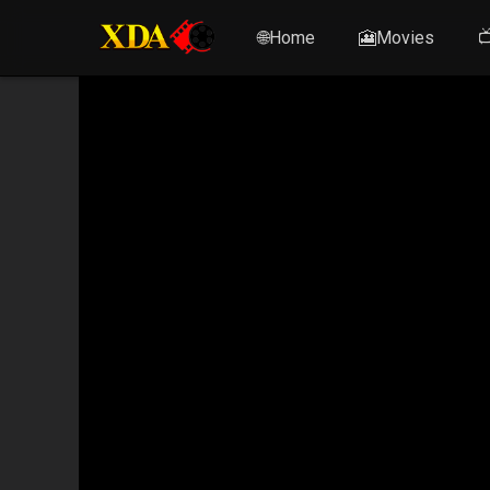
🌐Home
🎦Movies
