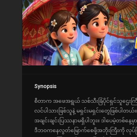
Synopsis
စီတာက အဖေအရွယ် သစ်သီးခြံပိုင်ရှင်သူဌေးကြ
လင်ပါသားဖြစ်သူနဲ့ မရှင်းမရှင်းတွေဖြစ်ပါတယ်
အချင်းချင်းပြဿနာမရှိပါဘူး။ ဒါပေမဲ့တစ်နေ့
ဒီဘ၀ကနေလွတ်မြောက်စေဖို့အဘိုးကြီးကို လုပ်ကြ