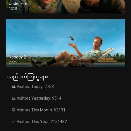
Under Fire
2025
Nobody 2
2025
လည်ပတ်ကြသူများ
👥 Visitors Today: 2753
📅 Visitors Yesterday: 9514
📆 Visitors This Month: 62131
📈 Visitors This Year: 2151482