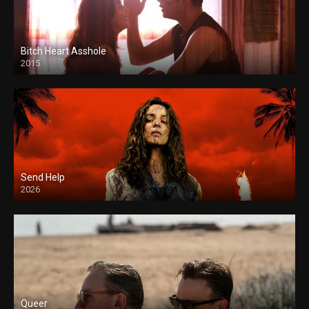
Bitch Heart Asshole
2015
Send Help
2026
Queer