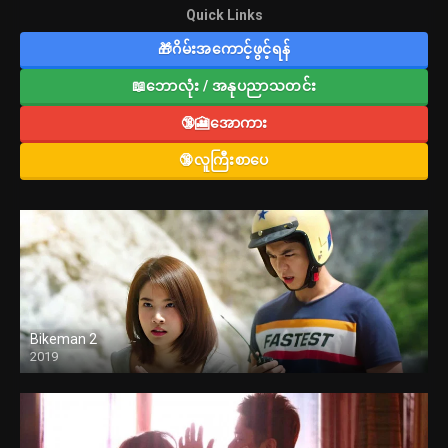
Quick Links
🎁ဂိမ်းအကောင့်ဖွင့်ရန်
📖ဘောလုံး / အနုပညာသတင်း
🔞🎦အောကား
🔞လူကြီးစာပေ
Bikeman 2
2019