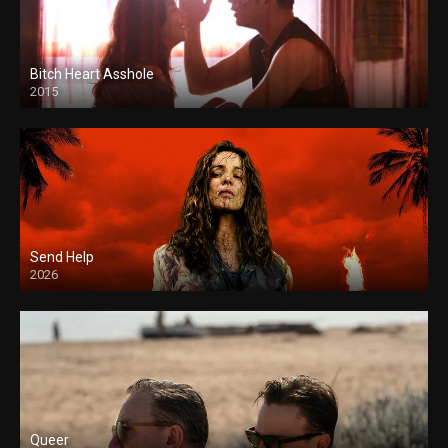
Bitch Heart Asshole
2015
Send Help
2026
Queer