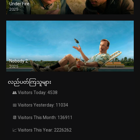
Under Fire
2025
Nobody 2
2025
လည်ပတ်ကြသူများ
👥 Visitors Today: 4538
📅 Visitors Yesterday: 11034
📆 Visitors This Month: 136911
📈 Visitors This Year: 2226262