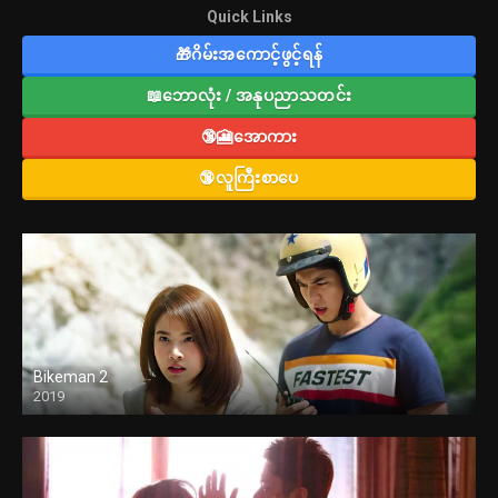
Quick Links
🎁ဂိမ်းအကောင့်ဖွင့်ရန်
📖ဘောလုံး / အနုပညာသတင်း
🔞🎦အောကား
🔞လူကြီးစာပေ
Bikeman 2
2019