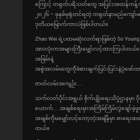
ကြောင့် တရုတ်ပရိသတ်တွေ အပြင်းအထန်ကန့်ကွက်ခ
၂၀၂၆ – ခုနှစ်မှရုံတင်ရတဲ့ တရုတ်နာမည်ကျော်မ
ဒုတိယမြောက်ကားပဲဖြစ်ပါတယ်။
Zhao Wei ရဲ့ပထမဆုံးလက်ရာဖြစ်တဲ့ So Young
အားလုံးကအများကြီးမျှော်လင့်ထားကြပါတယ်။ သ
အခြမ်းနဲ့
အစွဲအလမ်းတွေကိုခံစားချက်ပြင်းပြင်းနဲ့ပုံဖော
ဇာတ်လမ်းအကျဉ်း…..
သက်လတ်ပိုင်းအရွယ် စိုက်ပျိုးရေးသိပ္ပံဌာနမှာ 
ယောက်……အချစ်ရေးမှာအကြိမ်ကြိမ်လွဲချော်ခဲ့ဖူးလ
အချစ်ကိုမမျှော်လင့်တော့တဲ့အချိန်မှာ စာရေးဆရာခ
တယ်။