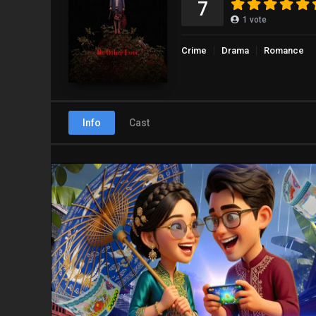
7
1
vote
Crime
Drama
Romance
Info
Cast