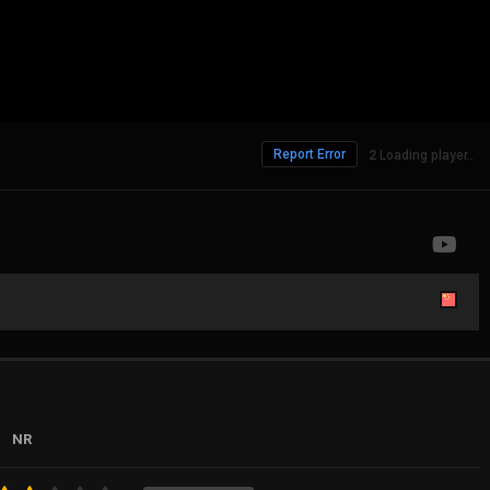
Report Error
328 Views
NR