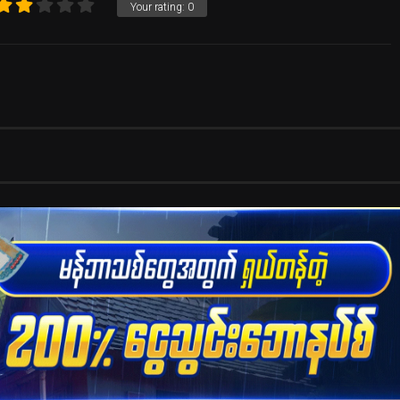
Your rating:
0