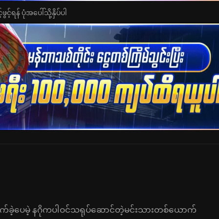
င့်ရန် ပုံအပေါ်သို့နှိပ်ပါ
ခဲ့ပေမဲ့ နဂိုကပါဝင်သရုပ်ဆောင်တဲ့မင်းသားတစ်ယောက်