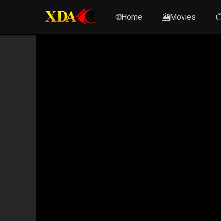
🌐Home
🎦Movies
