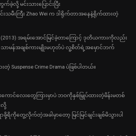
ဲ့လို့ မင်းသားပြောင်းပြီး
င်းသမီးကြီး Zhao Wei က ဒါရိုက်တာအနေနဲ့ရိုက်ထားတဲ့
 (2013) အရမ်းအောင်မြင်ခဲ့တာကြောင့် ဒုတိယကားကိုလည်း
ာမန်အချစ်ကားမျိုးမဟုတ်ပဲ လူ့စိတ်ရဲ့အမှောင်ဘက်
်ထားတဲ့ Suspense Crime Drama ပဲဖြစ်ပါတယ်။
ပိုးကောင်လေးတွေကြားမှာပဲ ဘဝကိုနှစ်မြှုပ်ထားတဲ့မိန်းမတစ်
ို့
ို့ရိကိုတွေ့လိုက်တဲ့အခါမှာတော့ မြင်မြင်ချင်းချစ်မိသွားပါ