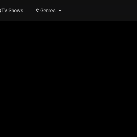
TV Shows
📁Genres