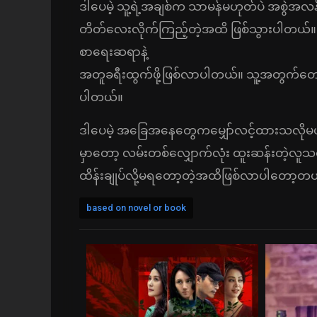
ဒါပေမဲ့ သူ့ရဲ့အချစ်က သာမန်မဟုတ်ပဲ အစွဲအလန်းက
တိတ်လေးလိုက်ကြည့်တဲ့အထိ ဖြစ်သွားပါတယ်။ 
စာရေးဆရာနဲ့
အတူခရီးထွက်ဖို့ဖြစ်လာပါတယ်။ သူ့အတွက်တော့ သ
ပါတယ်။
ဒါပေမဲ့ အခြေအနေတွေကမျှော်လင့်ထားသလိုမဟ
မှာတော့ လမ်းတစ်လျှောက်လုံး ထူးဆန်းတဲ့လူသ
ထိန်းချုပ်လို့မရတော့တဲ့အထိဖြစ်လာပါတော့တ
based on novel or book