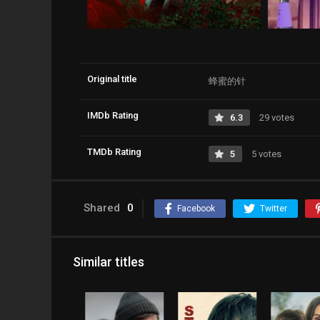
Original title
蜂蜜的针
IMDb Rating
6.3
29 votes
TMDb Rating
5
5 votes
Shared
0
Facebook
Twitter
Similar titles