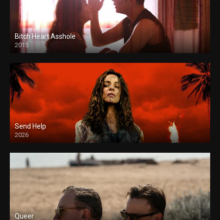
Bitch Heart Asshole
2015
Send Help
2026
Queer