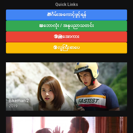
Quick Links
🎁ဂိမ်းအကောင့်ဖွင့်ရန်
📖ဘောလုံး / အနုပညာသတင်း
🔞🎦အောကား
🔞လူကြီးစာပေ
Bikeman 2
2019