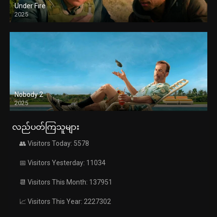
Under Fire
2025
Nobody 2
2025
လည်ပတ်ကြသူများ
👥 Visitors Today: 5578
📅 Visitors Yesterday: 11034
📆 Visitors This Month: 137951
📈 Visitors This Year: 2227302