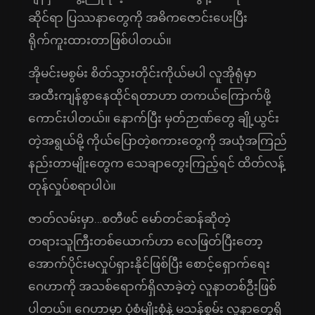
ဆိုင်ရာ ပြဿနာတွေကို အဓိကဇောင်းပေးပြီး
ရိုက်ကူးထားတာဖြစ်ပါတယ်။
အိုမင်းမစွမ်း စိတ်သွားတိုင်းကိုယ်မပါ လူအိုရုံမှာ
အထီးကျန်စွာနေထိုင်ရတာဟာ တကယ်ကြောက်ဖို့
ကောင်းပါတယ်။ နောက်ပြီး မှတ်ဉာဏ်တွေ ချို့ယွင်း
တဲ့အရွယ်မို့ ကိုယ်ပြောတဲ့စကားတွေကို အယုံအကြည်
နည်းတာမျိုးတွေက သေချာတွေးကြည့်ရင် ထိတ်လန့်
တုန်လှုပ်စရာပါပဲ။
ဇာတ်လမ်းမှာ…စတီဖင် မော်တင်ဆန်ဆိုတဲ့
တရားသူကြီးတစ်ယောက်ဟာ လေဖြတ်ပြီးတော့
အောက်ပိုင်းမလှုပ်ရှားနိုင်ဖြစ်ပြီး စောင့်ရှောက်ရေး
ဂေဟာကို အသစ်ရောက်ရှိလာခဲ့တဲ့ လူနာတစ်ဦးဖြစ်
ပါတယ်။ ဂေဟာမှာ ပုံစံမျိုးစုံနဲ့ မသန်စွမ်း လူနာတွေရှိ