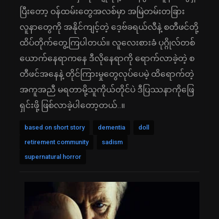
ပြီးတော့ ဝန်ထမ်းတွေအလစ်မှာ အမြဲတမ်းတခြား
လူနာတွေကို အနိုင်ကျင့်တဲ့ ဒေ့ဗ်ခရယ်လီနဲ့ စတီဖင်တို့
ထိပ်တိုက်တွေ့ကြပါတယ်။ လူလေးစားခံ ပုဂ္ဂိုလ်တစ်
ယောက်နေရာကနေ ဒီလိုနေရာကို ရောက်လာခဲ့တဲ့ စ
တီဖင်အနေနဲ့ တိုင်ကြားမှုတွေလုပ်ပေမဲ့ ထိရောက်တဲ့
အကူအညီ မရတာမို့သူကိုယ်တိုင်ပဲ ဒီပြဿနာကိုဖြေ
ရှင်းဖို့ ဖြစ်လာခဲ့ပါတော့တယ်..။
based on short story
dementia
doll
retirement community
sadism
supernatural horror