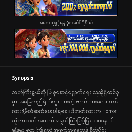
အကောင့်ဖွင့်ရန် ပုံအပေါ်သို့နှိပ်ပါ
Synopsis
သက်ကြီးရွယ်အို ပြုစုစောင့်ရှောက်ရေး လူအိုရုံတစ်ခု
မှာ အခြေတည်ရိုက်ကူးထားတဲ့ ဇာတ်ကားလေး တစ်
ကားနဲ့မိတ်ဆက်ပေးပါရစေ။ ဒီဇာတ်ကားက Horror
ဆိုတာထက် အသက်အရွယ်ကြီးမြင့်ပြီး ဘဝနေဝင်
ချိန်မှာ တွေ့ကြုံရတဲ့ အခက်အခဲတွေနဲ့ စိတ်ပိုင်း