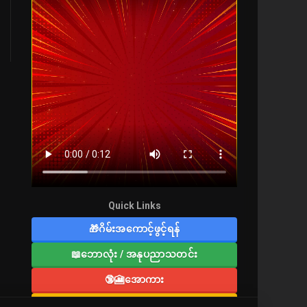
Quick Links
🎁ဂိမ်းအကောင့်ဖွင့်ရန်
📖ဘောလုံး / အနုပညာသတင်း
🔞🎦အောကား
🔞လူကြီးစာပေ