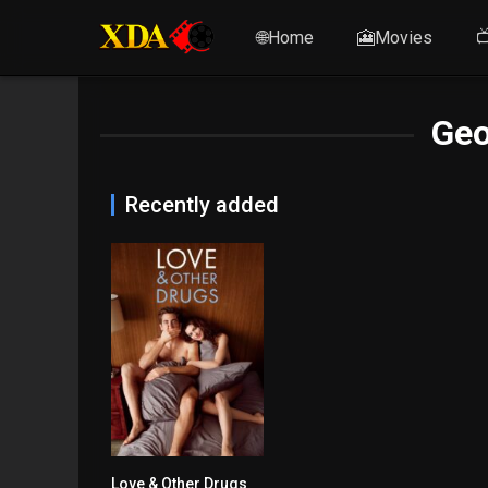
🌐Home
🎦Movies

Geo
Recently added
Love & Other Drugs
6.7