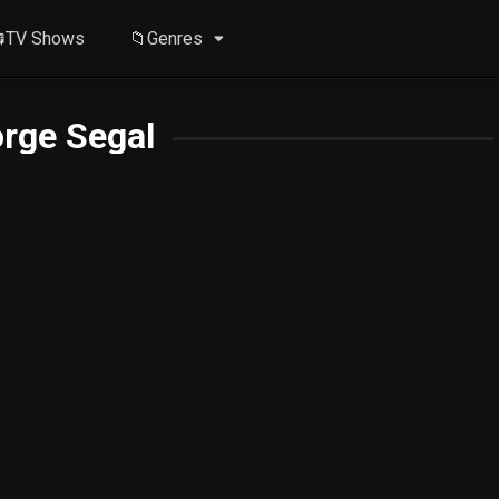
TV Shows
📁Genres
rge Segal