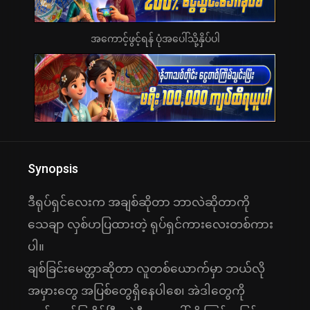
အကောင့်ဖွင့်ရန် ပုံအပေါ်သို့နှိပ်ပါ
Synopsis
ဒီရုပ်ရှင်လေးက အချစ်ဆိုတာ ဘာလဲဆိုတာကို
သေချာ လှစ်ဟပြထားတဲ့ ရုပ်ရှင်ကားလေးတစ်ကား
ပါ။
ချစ်ခြင်းမေတ္တာဆိုတာ လူတစ်ယောက်မှာ ဘယ်လို
အမှားတွေ အပြစ်တွေရှိနေပါစေ၊ အဲဒါတွေကို