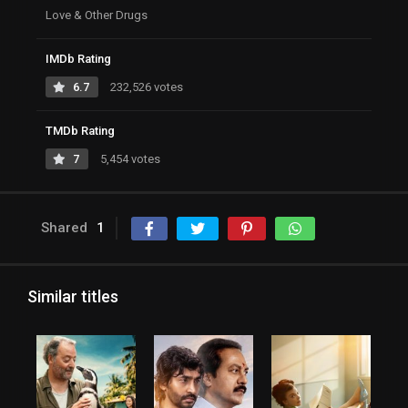
Love & Other Drugs
IMDb Rating
6.7
232,526 votes
TMDb Rating
7
5,454 votes
Shared
1
Similar titles