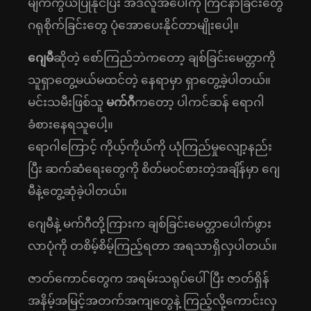
မျက်ကွယ်ပြုနိုင်ပြီး အဲဒီလူအပေါ်ကို ‌ကြင်နာခြင်းတွေ
ဂရုစိုက်ခြင်းတွေ ပုံအောပေးနိုင်တာမျိုးပေါ့။
ဂျေမီ
ဆိုတဲ့ စော်ကြည်ဘဲကတော့ ချစ်ခြင်းမေတ္တာကို
သူရှာတွေ့မယ်မထင်တဲ့ နေရာမှာ ရှာတွေ့ခဲ့ပါတယ်။
မင်းသမီးဖြစ်သူ
မက်ဂီ
ကတော့ ပါကင်ဆန် ရောဂါ
ခံစားနေရသူပေါ့။
ရောဂါကြောင့် ကိုယ့်ကိုယ်ကို ယုံကြည်မှုလျော့နည်း
ပြီး ဆက်ဆံရေးတွေကို စိတ်မဝင်စားတဲ့အချိန်မှာ ဂျေ
မီနဲ့တွေ့ဆုံခဲ့ပါတယ်။
ဂျေမီနဲ့ မက်ဂီတို့ကြားက ချစ်ခြင်းမေတ္တာပေါက်ဖွား
လာပုံကို တစိမ့်စိမ့်ကြည့်ရတာ အရသာရှိလှပါတယ်။
ဇာတ်ကောင်တွေက အရမ်းသရုပ်ပေါ်ပြီး ဇာတ်ရှိန်
အနိမ့်အမြင့်အတက်အကျတွေနဲ့ ကြည့်လို့ကောင်းလှ