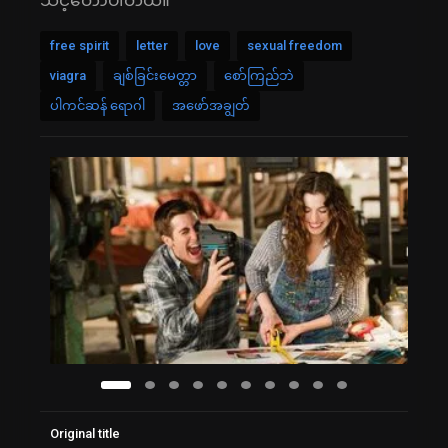
သင့်တော်ပါတယ်။
free spirit
letter
love
sexual freedom
viagra
ချစ်ခြင်းမေတ္တာ
စော်ကြည်ဘဲ
ပါကင်ဆန် ရောဂါ
အဖော်အချွတ်
Original title