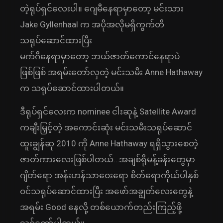
တဲ့ရုပ်ရှင်လေးပါ။ ဂျေမီနေရာမှာတော့ မင်းသား
Jake Gyllenhaal က အပိုအလိုမရှိကွက်တိ
သရုပ်ဆောင်ထားပြီး
မက်ဂီနေရာမှာတော့ ဘယ်ဇာတ်ကောင်နေရာပဲ
ဖြစ်ဖြစ် အရမ်းတော်လှတဲ့ မင်းသမီး Anne Hathaway
က သရုပ်ဆောင်ထားပါတယ်။
ဒီရုပ်ရှင်လေးက nominee ငါးဆုနဲ့ Satellite Award
ကချီးမြှင့်တဲ့ အကောင်းဆုံး မင်းသမီးသရုပ်ဆောင်
ထူးချွန်ဆု 2010 ကို Anne Hathaway ရရှိသွားစေတဲ့
ဇာတ်ကားလေးဖြစ်ပါတယ်…အချစ်ရိုမန့်ခန်းတွေမှာ
ဂျိတ်ရော အန်းဟန်သာဝေးရော စိတ်ရောကိုယ်ပါနှစ်
ဝင်သရုပ်ဆောင်ထားပြီး အဖော်အချွတ်လေးတွေနဲ့
အရမ်း Good နေလို့ တစ်ယောက်တည်းကြည့်ဖို့