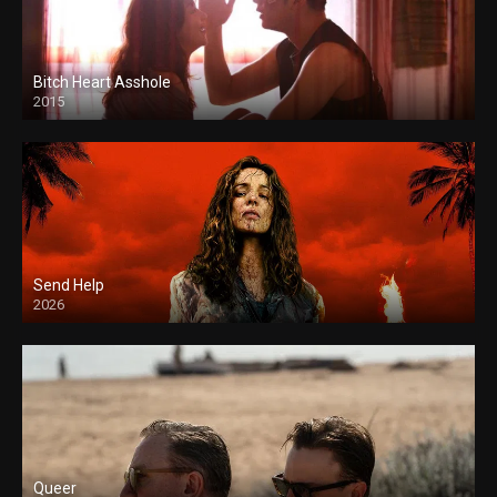
Bitch Heart Asshole
2015
Send Help
2026
Queer