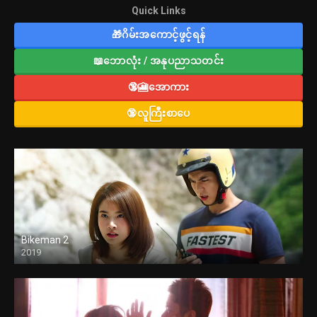
Quick Links
🎁ဂိမ်းအကောင့်ဖွင့်ရန်
📖ဘောလုံး / အနုပညာသတင်း
🔞🎦အောကား
🔞လူကြီးစာပေ
Bikeman 2
2019