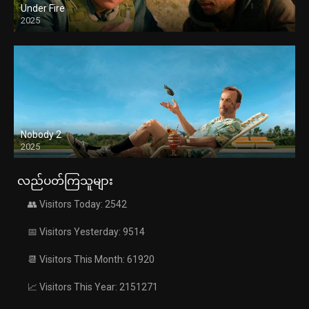
Under Fire
2025
Nobody 2
2025
လည်ပတ်ကြသူများ
👥 Visitors Today: 2542
📅 Visitors Yesterday: 9514
📆 Visitors This Month: 61920
📈 Visitors This Year: 2151271