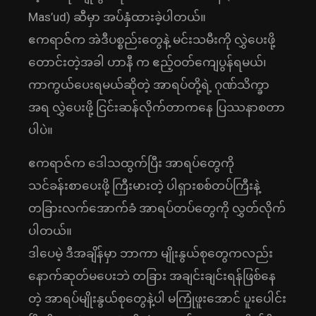
Mas’ud) ဆီမှာ အပ်နှံထားခဲ့ပါတယ်။
ဧကရာဇ်က အဲဒီပစ္စည်းတွေနဲ့ မင်းသမီးကို လွှဲပေးဖို့
တောင်းတဲ့အခါ ဟာနီ က ဧည့်ဝတ်ကျေပွန်ရမယ်၊
ကာကွယ်ပေးရမယ်ဆိုတဲ့ အာရပ်တို့ရဲ့ ဂုဏ်သိက္ခာ
အရ လွှဲပေးဖို့ ငြင်းဆန်လိုက်တာကနေ ပြဿနာစတာ
ပါပဲ။
ဧကရာဇ်က ဒေါသထွက်ပြီး အာရပ်တွေကို
သင်ခန်းစာပေးဖို့ ကြီးမားတဲ့ ပါရှားစစ်တပ်ကြီးနဲ့
တခြားလက်အောက်ခံ အာရပ်တပ်တွေကို လွှတ်လိုက်
ပါတယ်။
ဒါပေမဲ့ ဒီအချိန်မှာ ဘာကာ မျိုးနွယ်စုတွေကလည်း
နောက်ဆုတ်မပေးဘဲ တခြား အချင်းချင်းရန်ဖြစ်နေ
တဲ့ အာရပ်မျိုးနွယ်စုတွေနဲ့ပါ မကြုံဖူးအောင် ပူးပေါင်း