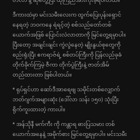
ဇာလာ နဲ့ ဆုံတွေ့ပြီး ယုံကြည်အားကိုးခဲ့ရပါတယ်။
ဒီကားထဲမှာ မင်းသမီးလေးက ထွက်ပြေးပုန်းရှောင်
နေရတဲ့ ဘဝကနေ ရဲရင့်တဲ့ စစ်သည်တော်တစ်
ယောက်အဖြစ် ပြောင်းလဲလာတာကို မြင်တွေ့ရမှာပါ။
ပြီးတော့ အချင်းချင်း ကွဲလွဲနေတဲ့ မျိုးနွယ်စုတွေကို
စည်းရုံးပြီး ဧကရာဇ်ရဲ့ စစ်တပ်ကြီးကို ပြန်လည်ခုခံ
တိုက်ခိုက်ကြမဲ့ ဇီကာ တိုက်ပွဲကြီးနဲ့ ဇာတ်အိမ်
တည်ထားတာ ဖြစ်ပါတယ်။
* ရုပ်ရှင်ဟာ ဆော်ဒီအာရေဗျ သမိုင်းတစ်လျှောက်
ဘတ်ဂျက်အများဆုံး (ဒေါ်လာ သန်း ၁၅၀) သုံးပြီး
ရိုက်ကူးထားတဲ့ ကားပါ။
* အန်သိုနီ မက်ကီး ကို ကန္တာရ ဓားပြသမား တစ်
ယောက်အနေနဲ့ အမိုက်စား မြင်တွေ့ရမှာပါ။ မင်းသမီး