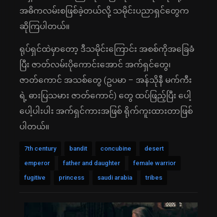
အဓိကလမ်းစဖြစ်ခဲ့တယ်လို့ သမိုင်းပညာရှင်တွေက
ဆိုကြပါတယ်။
ရုပ်ရှင်ထဲမှာတော့ ဒီသမိုင်းကြောင်း အစစ်ကိုအခြေခံ
ပြီး ဇာတ်လမ်းပိုကောင်းအောင် အက်ရှင်တွေ၊
ဇာတ်ကောင် အသစ်တွေ (ဥပမာ – အန်သိုနီ မက်ကီး
ရဲ့ ဓားပြသမား ဇာတ်ကောင်) တွေ ထပ်ဖြည့်ပြီး ပေါ့
ပေါ့ပါးပါး အက်ရှင်ကားအဖြစ် ရိုက်ကူးထားတာဖြစ်
ပါတယ်။
7th century
bandit
concubine
desert
emperor
father and daughter
female warrior
fugitive
princess
saudi arabia
tribes