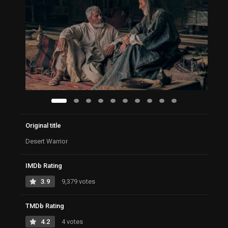
Original title
Desert Warrior
IMDb Rating
3.9
9,379 votes
TMDb Rating
4.2
4 votes