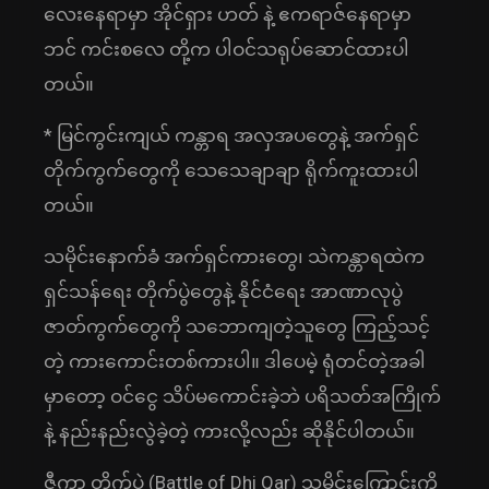
လေးနေရာမှာ အိုင်ရှား ဟတ် နဲ့ ဧကရာဇ်နေရာမှာ
ဘင် ကင်းစလေ တို့က ပါဝင်သရုပ်ဆောင်ထားပါ
တယ်။
* မြင်ကွင်းကျယ် ကန္တာရ အလှအပတွေနဲ့ အက်ရှင်
တိုက်ကွက်တွေကို သေသေချာချာ ရိုက်ကူးထားပါ
တယ်။
သမိုင်းနောက်ခံ အက်ရှင်ကားတွေ၊ သဲကန္တာရထဲက
ရှင်သန်ရေး တိုက်ပွဲတွေနဲ့ နိုင်ငံရေး အာဏာလုပွဲ
ဇာတ်ကွက်တွေကို သဘောကျတဲ့သူတွေ ကြည့်သင့်
တဲ့ ကားကောင်းတစ်ကားပါ။ ဒါပေမဲ့ ရုံတင်တဲ့အခါ
မှာတော့ ဝင်ငွေ သိပ်မကောင်းခဲ့ဘဲ ပရိသတ်အကြိုက်
နဲ့ နည်းနည်းလွဲခဲ့တဲ့ ကားလို့လည်း ဆိုနိုင်ပါတယ်။
ဇီကာ တိုက်ပွဲ (Battle of Dhi Qar) သမိုင်းကြောင်းကို