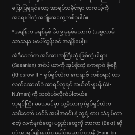
ပြောပြရရင်တော့ အာရပ်သမိုင်းမှာ တကယ့်ကို
အရေးပါတဲ့ အချိုးအကွေ့တစ်ခုပါပဲ။
*အချိန်က ခရစ်နှစ် ၆၀၉ ခုနှစ်လောက် (အစ္စလာမ်
သာသနာ မပေါ်ထွန်းခင် အချိန်ပေါ့)။
အဲဒီခေတ်က အင်အားအကြီးဆုံးဖြစ်တဲ့ ပါရှား
(Sasanian) အင်ပါယာကို အုပ်စိုးတဲ့ ဧကရာဇ် ခိုစရို
(Khosrow II – ရုပ်ရှင်ထဲက ဧကရာဇ် ကစ်စရာ) ဟာ
လက်အောက်ခံ အာရပ်ဘုရင် အယ်လ်-နူမန် (Al-
Nu’man) ကို သတ်ပစ်လိုက်ပါတယ်။
ဘုရင်ကြီး မသေခင်မှာ သူ့မိသားစု (ရုပ်ရှင်ထဲက
သမီးတော် ဟင်ဒ် အပါအဝင်) နဲ့ သူ့ရဲ့ ဓား၊ သံချပ်ကာ
စတဲ့ လက်နက်တွေ၊ ပစ္စည်းတွေကို ဘာကာ (Bakr) ဆို
တဲ့ အာရပ်မျိုးနွယ်စု ခေါင်းဆောင် ဟာနီ (Hani ibn