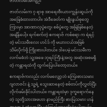
ဇာတ်လမ်းအကျဉ်း
ဇာတ်လမ်းက ၇ ရာစု အာရေးဗီးယားကျွန်းဆွယ်ကို
အခြေခံထားတာပါ။ အဲဒီခေတ်က မျိုးနွယ်စုတွေ
ကြားမှာ အာဏာလုပွဲတွေ၊ စစ်ပွဲတွေ အမြဲဖြစ်နေတဲ့
အချိန်ပေါ့။ ရက်စက်တဲ့ ဧကရာဇ် ကစ်စရာ က ရဲရင့်
တဲ့ မင်းသမီးလေး ဟင်ဒ် ကို မယားငယ်အဖြစ်
သိမ်းပိုက်ဖို့ ကြိုးစားပါတယ်။ ဒါပေမဲ့ မင်းသမီးက
လက်မခံဘဲ သူ့အဖေ ဘုရင်ကြီးနဲ့အတူ အဆုံးအစမရှိ
တဲ့ ကန္တာရထဲကို ထွက်ပြေးပါတော့တယ်။
ဧကရာဇ်ကလည်း လက်မလျှော့ဘဲ ကြေးစားသမား
ဂျလာဇင်း နဲ့ သူ့ရဲ့ သွေးဆာနေတဲ့ စစ်တပ်ကိုလွှတ်ပြီး
လိုက်ဖမ်းခိုင်းပါတယ်။ ကန္တာရထဲမှာ ဒုက္ခရောက်နေ
တဲ့ သူတို့သားအဖဟာ နာမည်ကြီး ဓားပြသမား ဟန်