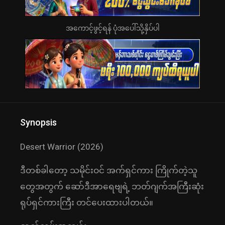
အကောင့်ဖွင့်ရန် ပုံအပေါ်သို့နှိပ်ပါ
Synopsis
Desert Warrior (2026)
ဒီတစ်ခါတော့ သမိုင်းဝင် အက်ရှင်ကား ကြိုက်တဲ့သူ
တွေအတွက် ဆော်ဒီအာရေဗျရဲ့ ဘတ်ဂျက်အကြီးဆုံး
ရုပ်ရှင်ကားကြီး တင်ပေးထားပါတယ်။