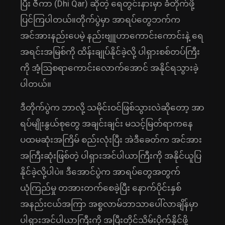
ပြီး ဇီကာ (Dhi Qar) ဆိုတဲ့ ရေတွင်းနားမှာ ခံတိုက်ဖို့
ပြင်ကြပါတယ်။တိုက်ပွဲမှာ အာရပ်တွေဘက်က
အင်အားနည်းပေမဲ့ နည်းဗျူဟာကောင်းကောင်းနဲ့ ရေ
အရင်းအမြစ်ကို ထိန်းချုပ်နိုင်ခဲ့လို့ ပါရှားစစ်တပ်ကြီး
ကို အံ့ဩစရာကောင်းလောက်အောင် အနိုင်ရသွားခဲ့
ပါတယ်။
ဒီတိုက်ပွဲက ဘာလို့ သမိုင်းဝင်ဖြစ်သွားလဲဆိုတော့ အာ
ရပ်မျိုးနွယ်စုတွေ အချင်းချင်း မသင့်မြတ်ရာကနေ
ပထမဆုံးအကြိမ် စည်းလုံးပြီး အဲဒီခေတ်က အင်အား
အကြီးဆုံးဖြစ်တဲ့ ပါရှားအင်ပါယာကြီးကို အနိုင်ယူပြ
နိုင်ခဲ့လို့ပါပဲ။ ဒီအောင်ပွဲက အာရပ်တွေအတွက်
ယုံကြည်မှု တအားတက်စေခဲ့ပြီး နောက်ပိုင်းနှစ်
အနည်းငယ်အကြာ အစ္စလာမ်ဘာသာပေါ်လာချိန်မှာ
ပါရှားအင်ပါယာကြီးကို အပြီးတိုင်သိမ်းပိုက်နိုင်ဖို့