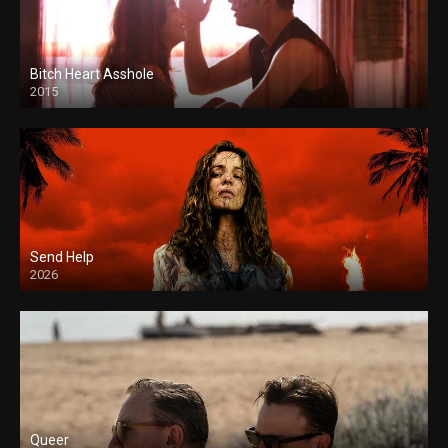
Bitch Heart Asshole
2015
Send Help
2026
Queer