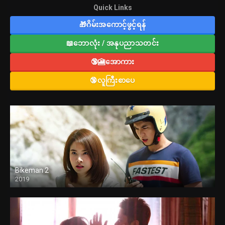
Quick Links
🎁ဂိမ်းအကောင့်ဖွင့်ရန်
📖ဘောလုံး / အနုပညာသတင်း
🔞🎦အောကား
🔞လူကြီးစာပေ
Bikeman 2
2019