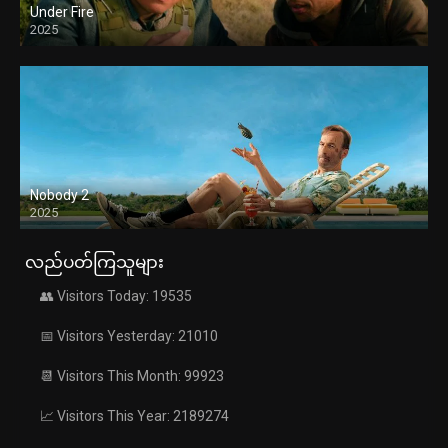
Under Fire
2025
Nobody 2
2025
လည်ပတ်ကြသူများ
👥 Visitors Today: 19535
📅 Visitors Yesterday: 21010
📆 Visitors This Month: 99923
📈 Visitors This Year: 2189274