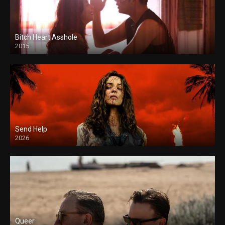
Bitch Heart Asshole
2015
Send Help
2026
Queer