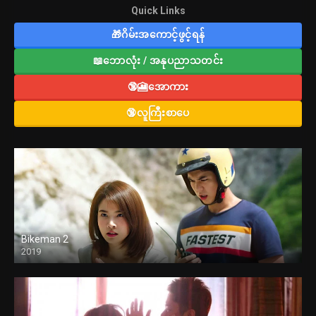
Quick Links
🎁ဂိမ်းအကောင့်ဖွင့်ရန်
📖ဘောလုံး / အနုပညာသတင်း
🔞🎦အောကား
🔞လူကြီးစာပေ
Bikeman 2
2019