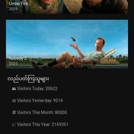
Under Fire
2025
Nobody 2
2025
လည်ပတ်ကြသူများ
👥 Visitors Today: 20622
📅 Visitors Yesterday: 9514
📆 Visitors This Month: 80000
📈 Visitors This Year: 2169351