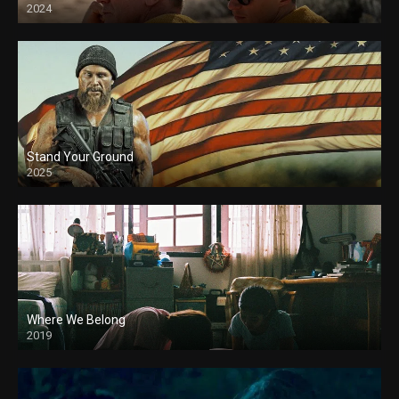
2024
Stand Your Ground
2025
Where We Belong
2019