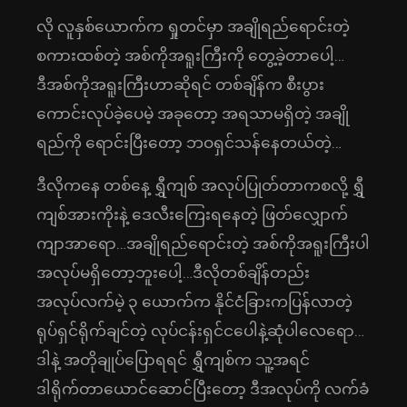
လို လူနှစ်ယောက်က ရှုတင်မှာ အချိုရည်ရောင်းတဲ့
စကားထစ်တဲ့ အစ်ကိုအရူးကြီးကို တွေ့ခဲ့တာပေါ့…
ဒီအစ်ကိုအရူးကြီးဟာဆိုရင် တစ်ချိန်က စီးပွား
ကောင်းလုပ်ခဲ့ပေမဲ့ အခုတော့ အရသာမရှိတဲ့ အချို
ရည်ကို ရောင်းပြီးတော့ ဘဝရှင်သန်နေတယ်တဲ့…
ဒီလိုကနေ တစ်နေ့ ရွှီကျစ် အလုပ်ပြုတ်တာကစလို့ ရွှီ
ကျစ်အားကိုးနဲ့ ဒေလီးကြေးရနေတဲ့ ဖြတ်လျှောက်
ကျာအာရော…အချိုရည်ရောင်းတဲ့ အစ်ကိုအရူးကြီးပါ
အလုပ်မရှိတော့ဘူးပေါ့…ဒီလိုတစ်ချိန်တည်း
အလုပ်လက်မဲ့ ၃ ယောက်က နိုင်ငံခြားကပြန်လာတဲ့
ရုပ်ရှင်ရိုက်ချင်တဲ့ လုပ်ငန်းရှင်ငပေါနဲ့ဆုံပါလေရော…
ဒါနဲ့ အတိုချုပ်ပြောရရင် ရွှီကျစ်က သူ့အရင်
ဒါရိုက်တာယောင်ဆောင်ပြီးတော့ ဒီအလုပ်ကို လက်ခံ