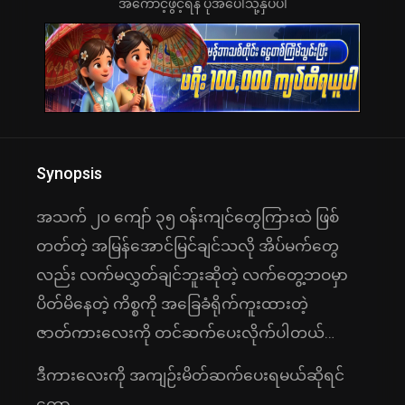
အကောင့်ဖွင့်ရန် ပုံအပေါ်သို့နှိပ်ပါ
Synopsis
အသက် ၂၀ ကျော် ၃၅ ဝန်းကျင်တွေကြားထဲ ဖြစ်
တတ်တဲ့ အမြန်အောင်မြင်ချင်သလို အိပ်မက်တွေ
လည်း လက်မလွှတ်ချင်ဘူးဆိုတဲ့ လက်တွေ့ဘဝမှာ
ပိတ်မိနေတဲ့ ကိစ္စကို အခြေခံရိုက်ကူးထားတဲ့
ဇာတ်ကားလေးကို တင်ဆက်ပေးလိုက်ပါတယ်…
ဒီကားလေးကို အကျဉ်းမိတ်ဆက်ပေးရမယ်ဆိုရင်
တော့…