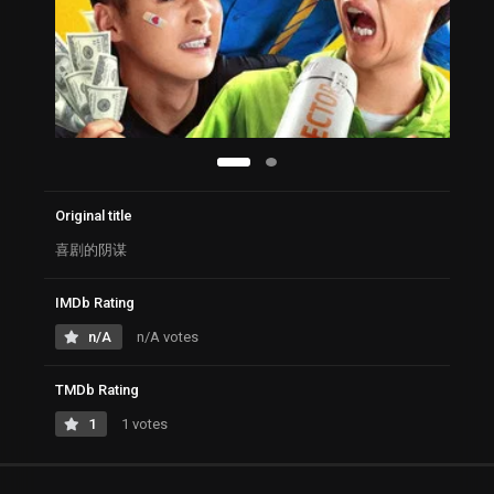
Original title
喜剧的阴谋
IMDb Rating
n/A
n/A votes
TMDb Rating
1
1 votes