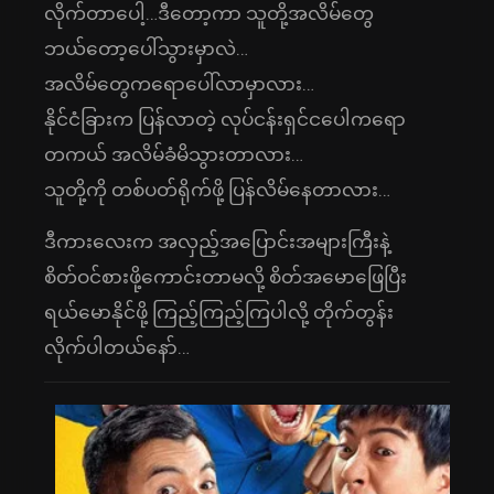
လိုက်တာပေါ့…ဒီတော့ကာ သူတို့အလိမ်တွေ
ဘယ်တော့ပေါ်သွားမှာလဲ…
အလိမ်တွေကရောပေါ်လာမှာလား…
နိုင်ငံခြားက ပြန်လာတဲ့ လုပ်ငန်းရှင်ငပေါကရော
တကယ် အလိမ်ခံမိသွားတာလား…
သူတို့ကို တစ်ပတ်ရိုက်ဖို့ ပြန်လိမ်နေတာလား…
ဒီကားလေးက အလှည့်အပြောင်းအများကြီးနဲ့
စိတ်ဝင်စားဖို့ကောင်းတာမလို့ စိတ်အမောဖြေပြီး
ရယ်မောနိုင်ဖို့ ကြည့်ကြည့်ကြပါလို့ တိုက်တွန်း
လိုက်ပါတယ်နော်…