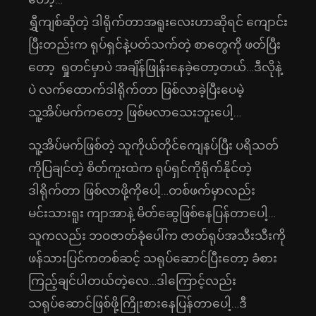
ရွှီကျစ်ဆိုတဲ့ ဒါရိုက်တာအရူးလေးဟာဆိုရင် ကျောင်း
ပြီးတည်းက ရုပ်ရှင်နဲ့ပတ်သက်တဲ့ စာတွေကို ဖတ်ပြီး
တော့ ရှုတင်မှာပဲ အချိန်ဖြုန်းနေခဲ့တော့တယ်…ဒီလိုနဲ့
ပဲ လက်ထောက်ဒါရိုက်တာ ဖြစ်လာခဲ့ပြီးပေမဲ့
သူ့အိပ်မက်ကတော့ ဖြစ်မလာသေးဘူးပေါ့…
သူ့အိပ်မက်ဖြစ်တဲ့ သူကိုယ်တိုင်ကျေနပ်ပြီး ပရိသတ်
ကိုပြချင်တဲ့ စိတ်ကူးထဲက ရုပ်ရှင်ကိုရိုက်နိုင်တဲ့
ဒါရိုက်တာ ဖြစ်လာဖို့ကိုပေါ့…တစ်ဖက်မှာလည်း
မင်းသားရူး ကျာအာနဲ့ မိတ်ဆွေဖြစ်နေပြန်တာပေါ့…
သူကလည်း ဘဝဇာတ်ခုံပေါ်က ဇာတ်ရုပ်အသီးသီးကို
ဖန်သားပြင်ကတစ်ဆင့် သရုပ်ဆောင်ပြီးတော့ ခံစား
ကြည့်ချင်ပါတယ်တဲ့လေ…ဒါကြောင့်လည်း
သရုပ်ဆောင်ဖြစ်ဖို့ကြိုးစားနေပြန်တာပေါ့…ဒီ