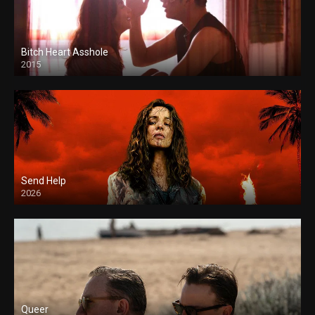
Bitch Heart Asshole
2015
Send Help
2026
Queer