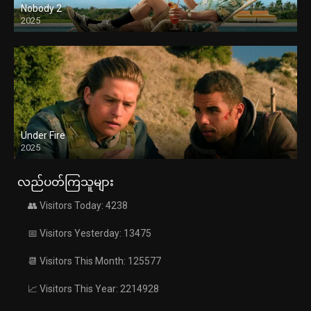
Nobody 2
2025
Under Fire
2025
လည်ပတ်ကြသူများ
👥 Visitors Today: 4238
📅 Visitors Yesterday: 13475
📆 Visitors This Month: 125577
📈 Visitors This Year: 2214928