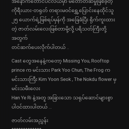
အနောက်တောင်ပင်လယ်မှာ မတော်တဆမှုဖြစ်ခဲ့တဲ့
ကိုရီးယား-တရုတ် တရားမဝင်ရွှေ့ပြောင်းနေထိုင်သူ
၂၅ ယောက်ရဲ့ဖြစ်ရပ်မှန်ကို အခြေခံပြီး ရိုက်ကူးထား
တဲ့ ဇာတ်လမ်းလေးဖြစ်တာမို့လို့ ပရိသတ်ကြီးတို့
အတွက်
တင်ဆက်ပေးလိုက်ပါတယ် ..
Cast တွေအနေနဲ့ကတော့ Missing You, Rooftop
prince က မင်းသား Park Yoo Chun, The Frog က
မင်းသားကြီး Kim Yoon Seok , The Nokdu flower မှ
မင်းသမီးလေး
Han Ye Ri နဲ့အတူ အခြားသော သရုပ်ဆောင်များစွာ
ပါဝင်ထားပါတယ် …
ဇာတ်လမ်းအညွှန်း