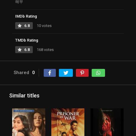
해무
IMDb Rating
6.8
10 votes
TMDb Rating
6.8
168 votes
Shared
0
Similar titles