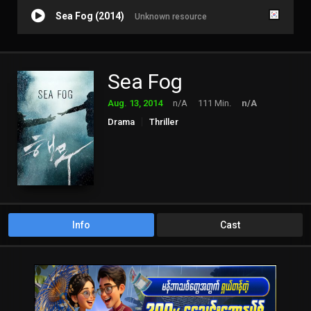
Sea Fog (2014)
Unknown resource
Sea Fog
Aug. 13, 2014
n/A
111 Min.
n/A
Drama
Thriller
Info
Cast