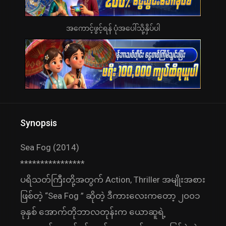
အကောင့်ဖွင့်ရန် ပုံအပေါ်သို့နှိပ်ပါ
Synopsis
Sea Fog (2014)
****************
ပရိသတ်ကြီးတို့အတွက် Action, Thriller အမျိုးအစား
ဖြစ်တဲ့ “Sea Fog ” ဆိုတဲ့ ဒီကားလေးကတော့ ၂၀၀၁
ခုနှစ် အောက်တိုဘာလတုန်းက ယောဆူရဲ့