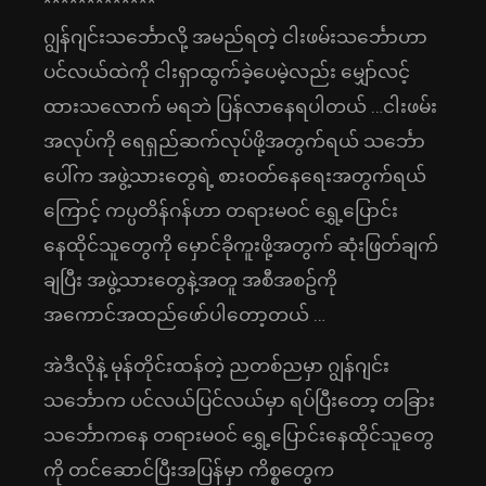
*************
ဂျွန်ဂျင်းသင်္ဘောလို့ အမည်ရတဲ့ ငါးဖမ်းသင်္ဘောဟာ
ပင်လယ်ထဲကို ငါးရှာထွက်ခဲ့ပေမဲ့လည်း မျှော်လင့်
ထားသလောက် မရဘဲ ပြန်လာနေရပါတယ် …ငါးဖမ်း
အလုပ်ကို ရေရှည်ဆက်လုပ်ဖို့အတွက်ရယ် သင်္ဘော
ပေါ်က အဖွဲ့သားတွေရဲ့ စားဝတ်နေရေးအတွက်ရယ်
ကြောင့် ကပ္ပတိန်ဂန်ဟာ တရားမဝင် ရွှေ့ပြောင်း
နေထိုင်သူတွေကို မှောင်ခိုကူးဖို့အတွက် ဆုံးဖြတ်ချက်
ချပြီး အဖွဲ့သားတွေနဲ့အတူ အစီအစဥ်ကို
အကောင်အထည်‌‌ဖော်ပါတော့တယ် …
အဲဒီလိုနဲ့ မုန်တိုင်းထန်တဲ့ ညတစ်ညမှာ ဂျွန်ဂျင်း
သင်္ဘောက ပင်လယ်ပြင်လယ်မှာ ရပ်ပြီးတော့ တခြား
သင်္ဘောကနေ တရားမဝင် ရွှေ့ပြောင်းနေထိုင်သူတွေ
ကို တင်ဆောင်ပြီးအပြန်မှာ ကိစ္စတွေက