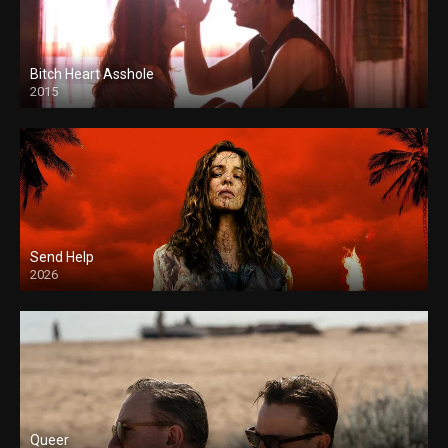
Bitch Heart Asshole
2015
Send Help
2026
Queer