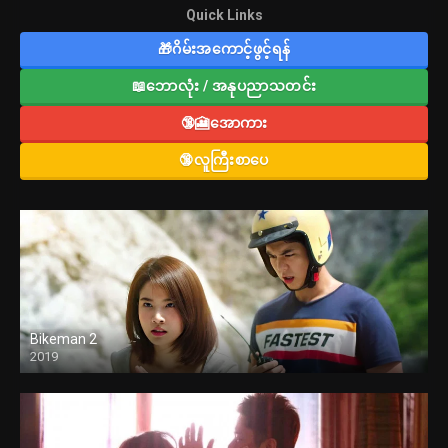
Quick Links
🎁ဂိမ်းအကောင့်ဖွင့်ရန်
📖ဘောလုံး / အနုပညာသတင်း
🔞🎦အောကား
🔞လူကြီးစာပေ
Bikeman 2
2019