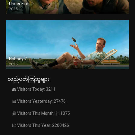
Under Fire
2025
Nobody 2
2025
လည်ပတ်ကြသူများ
👥 Visitors Today: 3211
📅 Visitors Yesterday: 27476
📆 Visitors This Month: 111075
📈 Visitors This Year: 2200426