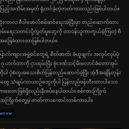
ဆယ်ပြည့်အထိမ်းအမှတ် ရုံတင်ခဲ့တဲ့ဇာတ်ကားလည်းဖြစ်ပါတယ်။
ထန်ဆုံးကာလ စီဒါဖောလ်စစ်ဆင်ရေးအပြီးမှာ တည်ဆောက်ထား
းရေးသတင်းပို့လွှတ်မှုတွေကို တာဝန်ယူကာကွယ်ခဲ့ကြတဲ့ ဗီ
ကိုအခြေခံထားတာဖြစ်ပါတယ်။
ာက်ကျားအဖွဲ့ဝင်တွေရဲ့ စိတ်ဓာတ်၊ ခံယူချက်၊ အလုပ်လုပ်ပုံ
 ဟက်တာကို ငှားရမ်းပြီး ဗုံးဒဏ်သင့်မီးလောင်ခံတောအုပ်
ကိုပါ ပုံစံတူအသေးစိတ်ပြန်တည်ဆောက်ခဲ့ပြီး အဲ့ဒီအချိန်တုန်း
်တွေ သံချပ်ကာယာဉ်တွေကိုပါ ပြန်လည်ဖန်တီးထားပါသေး
ission ဖြစ်ဖို့လည်းနီးစပ်နေပါတယ်။ စစ်ကားကြိုက်
ေ အကြိုက်တွေ့မဲ့ ဇာတ်ကားကောင်းတစ်ကားပါ။
nam war