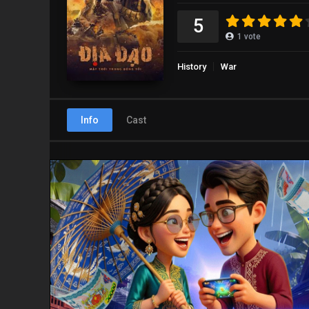
5
1
vote
History
War
Info
Cast