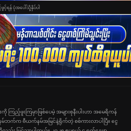
င့်ရန် ပုံအပေါ်သို့နှိပ်ပါ
ု ကြည့်ဖူးကြမှာဖြစ်ပေမဲ့ အများစုနီးပါးဟာ အမေရိကန်
ဘက်က ဗီယက်နမ်အမြင်နဲ့ရိုက်တဲ့ စစ်ကားလာပါပြီ။ ငွေ
ကိုလည်း မြင်သာပါတယ်။ ၂၀၂၅ ဧပရယ် ၄ ရက်နေ့မှာ