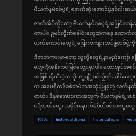
ဗီယက်နမ်စစ်ပွဲရဲ့ နောက်ဆုံးအောင်ပွဲနှစ်ငါး
ဇာတ်အိမ်ကိုတော့ ဗီယက်နမ်စစ်ပွဲရဲ့အပြင်း
တာပါ။ ဥမင်လှိုဏ်ခေါင်းတွေထဲကနေ ထောက်လှမ်
ယက်ကောင်းတွေရဲ့ ပြောက်ကျားတပ်ဖွဲ့တစ်ဖွဲ့
ဒီဇာတ်ကားမှာတော့ သူတို့တွေရဲ့နာမည်ကျော် ပြေ
တွေကိုအနီးကပ်မြင်တွေ့ရမှာပါ။ တောအုပ်အစစ် ၇
အဖြစ်ဖန်တီးခဲ့သလို၊ ကူချီဥမင်လှိုဏ်ခေါင်းတွေ
က အမေရိကန်စစ်တပ်ကအသုံးပြုခဲ့တဲ့ လက်နက
တယ်။ ဒီနှစ်အော်စကာအတွက် ဗီယက်နမ်ရဲ့ subm
ပရိသတ်တွေ၊ သမိုင်းနောက်ခံစိတ်ဝင်စားသူတွ
1960s
historical drama
historical epic
viet