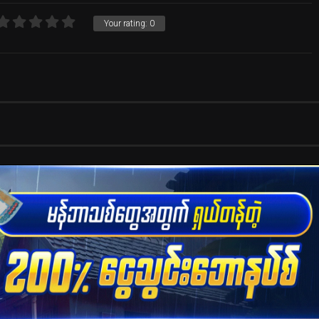
Your rating:
0