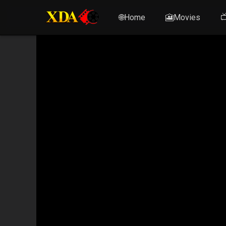
🌐Home
🎦Movies
