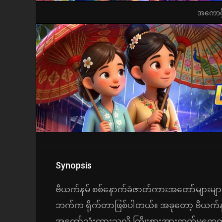
အကောင့်ဖွ
Synopsis
ဗီယက်နမ် စစ်နောက်ခံဇာတ်ကားအတော်များများကိ
ဘက်က ရိုက်တာဖြစ်ပါတယ်။ အခုတော့ ဗီယက်နမ်
အတော်သုံးထားသလို ကြိုးစားအားထုတ်မှုတွေ