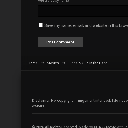
Add a display name
Save my name, email, and website in this brow
Home
Movies
Tunnels: Sun in the Dark
Disclaimer: No copyright infringement intended. I do not o
owners.
© 2026 All Rights Reserved! Made by XDA77 Movie with lo