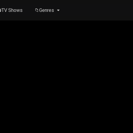
TV Shows
📁Genres