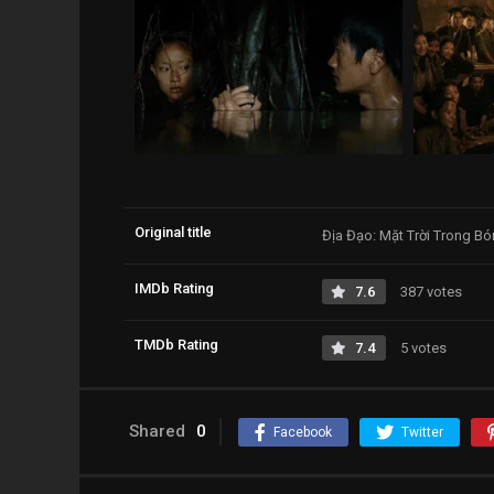
Original title
Địa Đạo: Mặt Trời Trong Bó
IMDb Rating
7.6
387 votes
TMDb Rating
7.4
5 votes
Shared
0
Facebook
Twitter