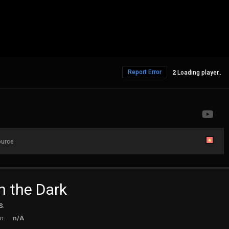
Report Error
Loading player..
ource
n the Dark
s.
n.
n/A