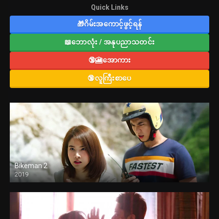
Quick Links
🎁ဂိမ်းအကောင့်ဖွင့်ရန်
📖ဘောလုံး / အနုပညာသတင်း
🔞🎦အောကား
🔞လူကြီးစာပေ
Bikeman 2
2019