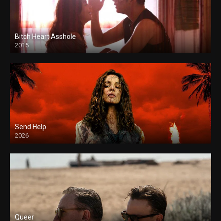
Bitch Heart Asshole
2015
Send Help
2026
Queer