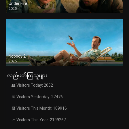
Under Fire
2025
Nobody 2
2025
လည်ပတ်ကြသူများ
👥 Visitors Today: 2052
📅 Visitors Yesterday: 27476
📆 Visitors This Month: 109916
📈 Visitors This Year: 2199267