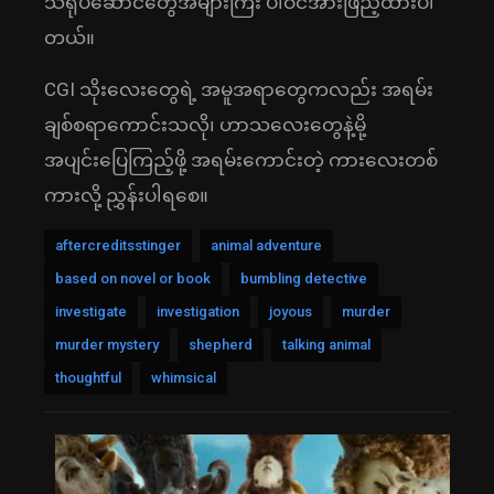
သရုပ်ဆောင်တွေအများကြီး ပါဝင်အားဖြည့်ထားပါ
တယ်။
CGI သိုးလေးတွေရဲ့ အမူအရာတွေကလည်း အရမ်း
ချစ်စရာကောင်းသလို၊ ဟာသလေးတွေနဲ့မို့
အပျင်းပြေကြည့်ဖို့ အရမ်းကောင်းတဲ့ ကားလေးတစ်
ကားလို့ ညွှန်းပါရစေ။
aftercreditsstinger
animal adventure
based on novel or book
bumbling detective
investigate
investigation
joyous
murder
murder mystery
shepherd
talking animal
thoughtful
whimsical