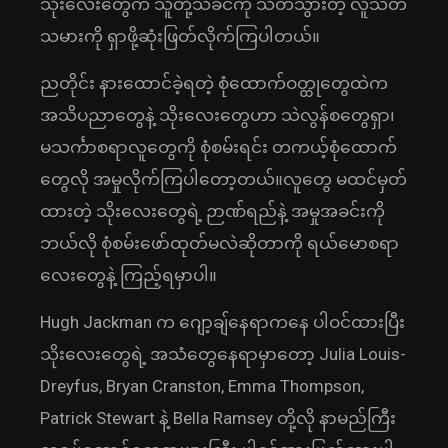
သိုးလေးတွေက သူတို့သခင်ကို သတ်သွားတဲ့ လူသတ်
သမားကို ရှာဖို့ဆုံးဖြတ်လိုက်ကြပါတယ်။
ညတိုင်း နားထောင်ခဲ့ရတဲ့ စုံထောက်ဝတ္ထုတွေထဲက
အသိပညာတွေနဲ့ သိုးလေးတွေဟာ သဲလွန်စတွေရှာ၊
မသင်္ကာစရာလူတွေကို စုံစမ်းရင်း တကယ့်စုံထောက်
တွေလို အမှုလိုက်ကြပါတော့တယ်။လူတွေ မထင်မှတ်
ထားတဲ့ သိုးလေးတွေရဲ့ ဉာဏ်ရည်နဲ့ အမှုအခင်းကို
ဘယ်လို စုံစမ်းဖော်ထုတ်မလဲဆိုတာကို ရယ်မောစရာ
လေးတွေနဲ့ ကြည့်ရမှာပါ။
Hugh Jackman က ဂျော့ချ်နေရာကနေ ပါဝင်ထားပြီး
သိုးလေးတွေရဲ့ အသံတွေနေရာမှာတော့ Julia Louis-
Dreyfus, Bryan Cranston, Emma Thompson,
Patrick Stewart နဲ့ Bella Ramsey တို့လို နာမည်ကြီး