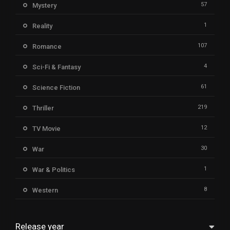
57
Mystery
1
Reality
107
Romance
4
Sci-Fi & Fantasy
61
Science Fiction
219
Thriller
12
TV Movie
30
War
1
War & Politics
8
Western
Release year