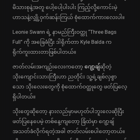
မိသားစုနဲ့အတူ ပေါ့ပေါ့ပါးပါး ကြည့်လို့ကောင်းမဲ့
ဟာသနဲ့လျှို့ဝှက်ဆန်းကြယ် စုံထောက်ကားလေးပါ။
Leonie Swann ရဲ့ နာမည်ကြီးဝတ္ထု “Three Bags
Full” ကို အခြေခံပြီး ဒါရိုက်တာ Kyle Balda က
ရိုက်ကူးထားတာဖြစ်ပါတယ်။
ဇာတ်လမ်းအကျဉ်းလေးကတော့
ဂျော့ချ်
ဆိုတဲ့
သိုးကျောင်းသားကြီးဟာ ညတိုင်း သူ့ရဲ့ချစ်လှစွာ
သော သိုးလေးတွေကို စုံထောက်ဝတ္ထုတွေ ဖတ်ပြလေ့
ရှိပါတယ်။
သိုးတွေဆိုတော့ နားလည်မှာမဟုတ်ပါဘူးလေဆိုပြီး
ဖတ်ပြနေပေမဲ့ တစ်နေ့ကျတော့ ခြံထဲမှာ ဂျော့ချ်
အသတ်ခံလိုက်ရတဲ့အခါ ဇာတ်လမ်းစပါတော့တယ်။