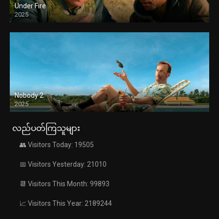
Under Fire
2025
Nobody 2
2025
လည်ပတ်ကြသူများ
👥 Visitors Today: 19505
📅 Visitors Yesterday: 21010
📆 Visitors This Month: 99893
📈 Visitors This Year: 2189244