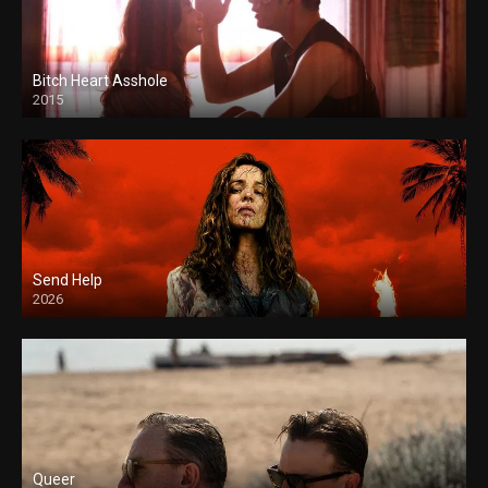
Bitch Heart Asshole
2015
Send Help
2026
Queer