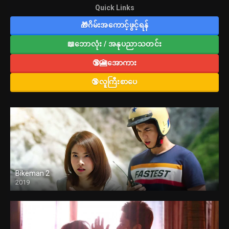
Quick Links
🎁ဂိမ်းအကောင့်ဖွင့်ရန်
📖ဘောလုံး / အနုပညာသတင်း
🔞🎦အောကား
🔞လူကြီးစာပေ
Bikeman 2
2019