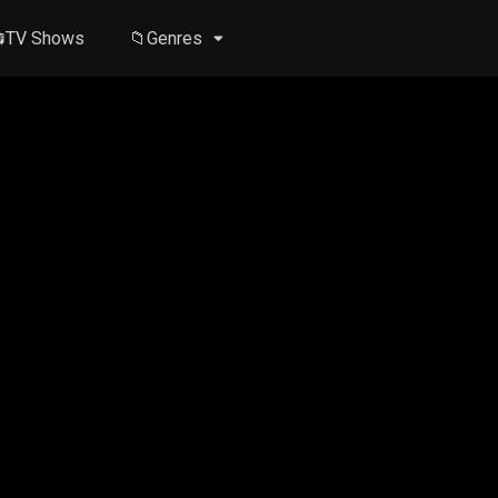
TV Shows
📁Genres