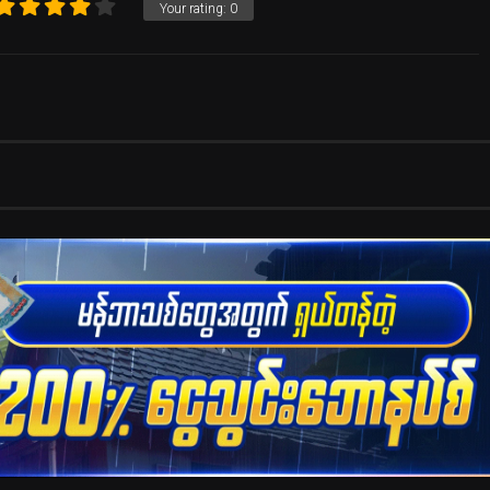
Your rating:
0