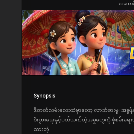
အကောင့်ဖွ
Synopsis
ဒီဇာတ်လမ်းလေးထဲမှာတော့ လာဘ်စားမှု၊ အခွန်ရှေ
စီးပွားရေးနှင့်ပတ်သက်တဲ့အမှုတွေကို စုံစမ်းရ
ထားတဲ့