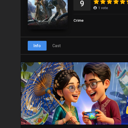
9
1
vote
Crime
Info
Cast