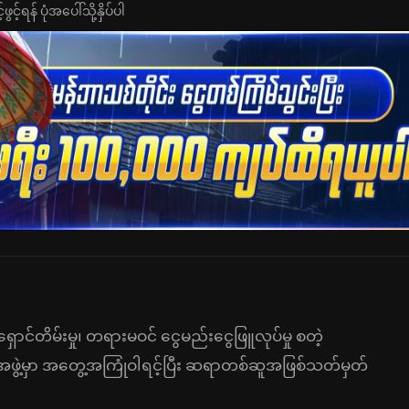
င့်ရန် ပုံအပေါ်သို့နှိပ်ပါ
ာင်တိမ်းမှု၊ တရားမဝင် ငွေမည်းငွေဖြူလုပ်မှု စတဲ့
ေးအဖွဲ့မှာ အတွေ့အကြုံဝါရင့်ပြီး ဆရာတစ်ဆူအဖြစ်သတ်မှတ်