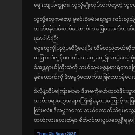
ချွေးထျယ်ကျွင်း။ သူလိုမျိုးလုပ်သက်တူတဲ့ သ
သူတို့တွေကတော့ မှုခင်းစုံစမ်းရေးမှူး၊ ကင်းလှည့်
ဘဏ်ဝန်ထမ်းတစ်ယောက်က မြေအောက်ဘဏ်လို့ခေ
ပူးပေါင်းပြီး
ငွေတွေကိုပြည်ပဆီပို့ပေးပြီး လိမ်လည်တယ်ဆိုတဲ
တခြားသဲလွန်စသက်သေတွေတွေ့ရှိလာခဲ့ပေမဲ့ စုံစ
ဒီအန္တရာယ်ကြီးထဲကို ဘယ်သူမှမစွန့်စားရဲတာကြေ
နှစ်ယောက်ကို ဒီအမှုစုံထောက်အဖြစ်တာဝန်ပေး
ဒီလိုနဲ့သိပ်မကြာခင်မှာ ဒီအမှုကိုဖော်ထုတ်နိုင
သင်္ကာစရာတွေအများကြီးရှိနေတာကြောင့် အမြစ်
ကြမလဲ။ ဒီအမှုကကော ဘယ်လောက်ထိရူပ်ထွေးန
ဇာတ်ကားလေးထဲမှာ စိတ်ဝင်စားဖွယ်တွေ့ရှိရမှ
Three Old Boys (2024)