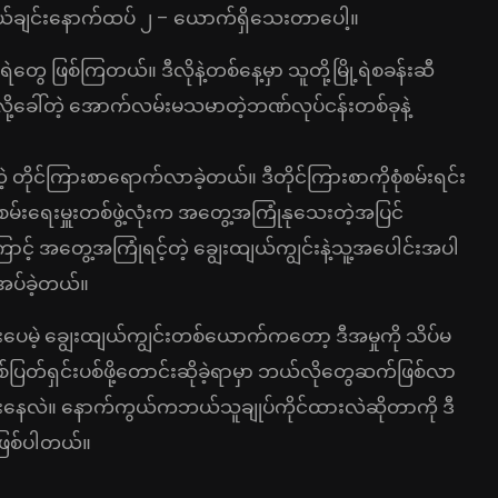
ူငယ်ချင်းနောက်ထပ် ၂ – ယောက်ရှိသေးတာပေါ့။
ရဲတွေ ဖြစ်ကြတယ်။ ဒီလိုနဲ့တစ်နေ့မှာ သူတို့မြို့ရဲစခန်းဆီ
ါ်တဲ့ အောက်လမ်းမသမာတဲ့ဘဏ်လုပ်ငန်းတစ်ခုနဲ့
့ တိုင်ကြားစာရောက်လာခဲ့တယ်။ ဒီတိုင်ကြားစာကိုစုံစမ်းရင်း
မ်းရေးမှူးတစ်ဖွဲ့လုံးက အတွေ့အကြုံနုသေးတဲ့အပြင်
ာင့် အတွေ့အကြုံရင့်တဲ့ ချွေးထျယ်ကျွင်းနဲ့သူ့အပေါင်းအပါ
အပ်ခဲ့တယ်။
်သွားပေမဲ့ ချွေးထျယ်ကျွင်းတစ်ယောက်ကတော့ ဒီအမှုကို သိပ်မ
ပြတ်ရှင်းပစ်ဖို့တောင်းဆိုခဲ့ရာမှာ ဘယ်လိုတွေဆက်ဖြစ်လာ
ေလဲ။ နောက်ကွယ်ကဘယ်သူချုပ်ကိုင်ထားလဲဆိုတာကို ဒီ
ာဖြစ်ပါတယ်။