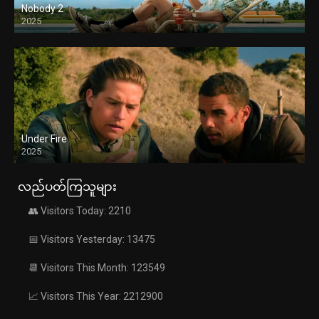
Nobody 2
2025
Under Fire
2025
လည်ပတ်ကြသူများ
👥 Visitors Today: 2210
📅 Visitors Yesterday: 13475
📆 Visitors This Month: 123549
📈 Visitors This Year: 2212900