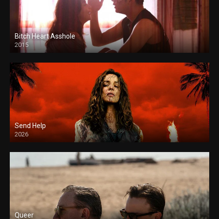
Bitch Heart Asshole
2015
Send Help
2026
Queer