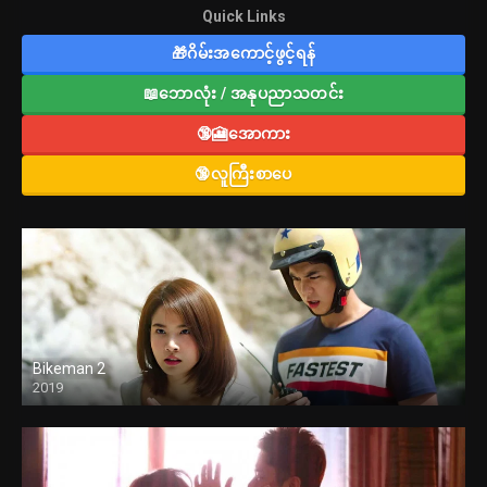
Quick Links
🎁ဂိမ်းအကောင့်ဖွင့်ရန်
📖ဘောလုံး / အနုပညာသတင်း
🔞🎦အောကား
🔞လူကြီးစာပေ
Bikeman 2
2019