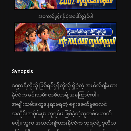
အကောင့်ဖွင့်ရန် ပုံအပေါ်သို့နှိပ်ပါ
Synopsis
ဒဏ္ဍာရီလိုလို ဖြစ်ရပ်မှန်လိုလို ရှိခဲ့တဲ့ အယ်လ်ဂျီးယား
နိုင်ငံက မင်းသမီး ဇာဖီယာရဲ့အကြောင်းပါ။
အမျိုးသမီးတွေနေရာမရတဲ့ ရှေးခေတ်မူဆလင်
အသိုင်းအဝိုင်းမှာ ဘုရင်မ ဖြစ်ခဲ့တဲ့သူတစ်ယောက်
ပေါ့။ သူက အယ်လ်ဂျီးယားနိုင်ငံက ဘုရင်ရဲ့ ဒုတိယ