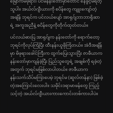
မြောက်မိဖုရား၊ ပင်မနန်းတော်မှာတောင် နေခွင့်မရတဲ့
သူပါ။ အယ်လ်ဂျီးယားကို စပိန်တွေ ကျူးကျော်တဲ့
အချိန် ဘုရင်က ပင်လယ်ပျော် အာရုဂ်ျဘာဘာရိုဆာ
ရဲ့ အကူအညီနဲ့ စပိန်တွေကိုတိုက်ထုတ်တယ်။
ပင်လယ်ဓားပြ အာရုဂ်ျက နန်းတော်ကို ရောက်တော့
ဘုရင်ကိုလုပ်ကြံပြီး ထီးနန်းယူဖိုကြံတယ်။ အဲဒီအချိန်
မှာ မိဖုရားခေါင်ကြီးက ထွက်ပြေးသွားပြီး ဇာဖီယာက
နန်းတော်မှာကျန်ခဲ့ပြီး ပြည်သူတွေရဲ့ အချစ်ကို ရခဲ့တဲ့
အတွက် ဘုရင်မဖြစ်လာပါတယ်။ ဇာဖီယာက
နန်းသက်သိပ်မကြာပေမဲ့ ဘုရင်မ (ဆူလ်တန်နာ) ဖြစ်ခဲ့
တဲ့အကြောင်းလေးပါ။ သမိုင်းဒရာမာဖန်တွေ ကြည့်
သင့်တဲ့ အယ်လ်ဂျီးယားကားကောင်းတစ်ကားပါပဲ။