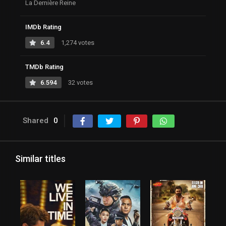
La Dernière Reine
IMDb Rating
6.4
1,274 votes
TMDb Rating
6.594
32 votes
Shared
0
Similar titles