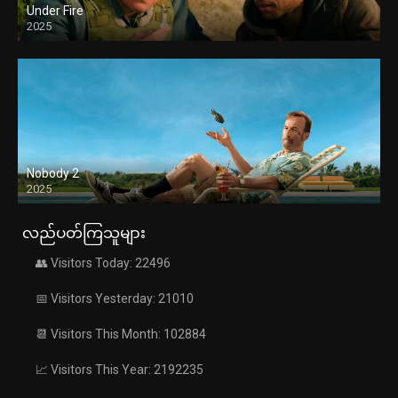
Under Fire
2025
Nobody 2
2025
လည်ပတ်ကြသူများ
👥 Visitors Today: 22496
📅 Visitors Yesterday: 21010
📆 Visitors This Month: 102884
📈 Visitors This Year: 2192235