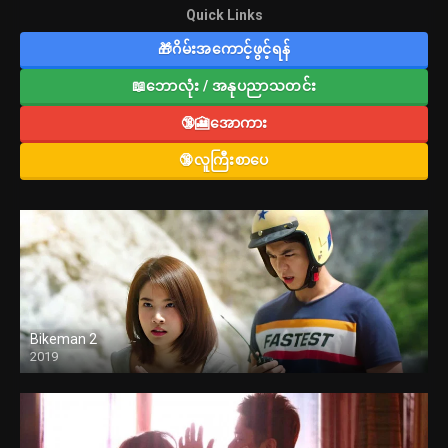
Quick Links
🎁ဂိမ်းအကောင့်ဖွင့်ရန်
📖ဘောလုံး / အနုပညာသတင်း
🔞🎦အောကား
🔞လူကြီးစာပေ
Bikeman 2
2019