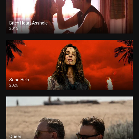
Bitch Heart Asshole
2015
Send Help
2026
Queer