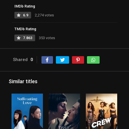
IMDb Rating
6.9
2,274 votes
TMDb Rating
7.863
353 votes
Shared
0
Similar titles