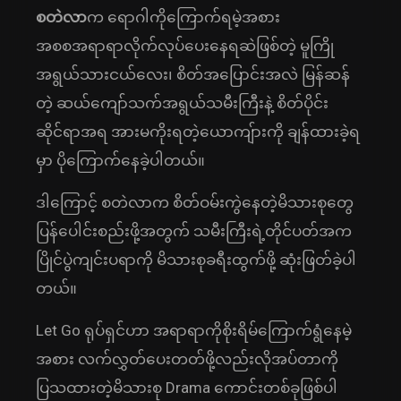
စတဲလာ
က ရောဂါကိုကြောက်ရမဲ့အစား
အစစအရာရာလိုက်လုပ်ပေးနေရဆဲဖြစ်တဲ့ မူကြို
အရွယ်သားငယ်လေး၊ စိတ်အပြောင်းအလဲ မြန်ဆန်
တဲ့ ဆယ်ကျော်သက်အရွယ်သမီးကြီးနဲ့ စိတ်ပိုင်း
ဆိုင်ရာအရ အားမကိုးရတဲ့ယောကျ်ားကို ချန်ထားခဲ့ရ
မှာ ပိုကြောက်နေခဲ့ပါတယ်။
ဒါကြောင့် စတဲလာက စိတ်ဝမ်းကွဲနေတဲ့မိသားစုတွေ
ပြန်ပေါင်းစည်းဖို့အတွက် သမီးကြီးရဲ့တိုင်ပတ်အက
ပြိုင်ပွဲကျင်းပရာကို မိသားစုခရီးထွက်ဖို့ ဆုံးဖြတ်ခဲ့ပါ
တယ်။
Let Go ရုပ်ရှင်ဟာ အရာရာကိုစိုးရိမ်ကြောက်ရွံနေမဲ့
အစား လက်လွှတ်ပေးတတ်ဖို့လည်းလိုအပ်တာကို
ပြသထားတဲ့မိသားစု Drama ကောင်းတစ်ခုဖြစ်ပါ