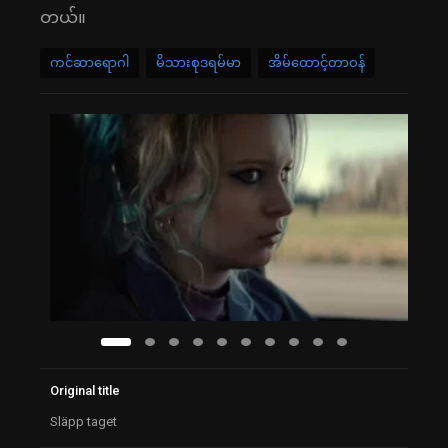
တယ်။
ကင်ဆာရောဂါ
မိသားစုဒရမ်မာ
အိမ်ထောင့်တာဝန်
Original title
Släpp taget