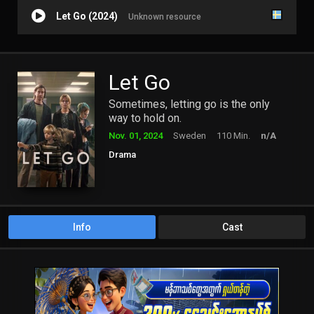
Let Go (2024)
Unknown resource
Let Go
Sometimes, letting go is the only
way to hold on.
Nov. 01, 2024
Sweden
110 Min.
n/A
Drama
Info
Cast