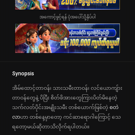
အကောင့်ဖွင့်ရန် ပုံအပေါ်သို့နှိပ်ပါ
Synopsis
အိမ်ထောင့်တာဝန်၊ သားသမီးတာဝန်၊ လင်ယောကျ်ား
တာဝန်တွေနဲ့ ပိပြီး စိတ်ဖိအားတွေကြားပိတ်မိနေတဲ့
သက်လတ်ပိုင်းအမျိုးသမီး တစ်ယောက်ဖြစ်တဲ့
စတဲ
လာ
ဟာ တစ်နေ့မှာတော့ ကင်ဆာရောဂါကြောင့် သေ
ရတော့မယ်ဆိုတာသိလိုက်ရပါတယ်။