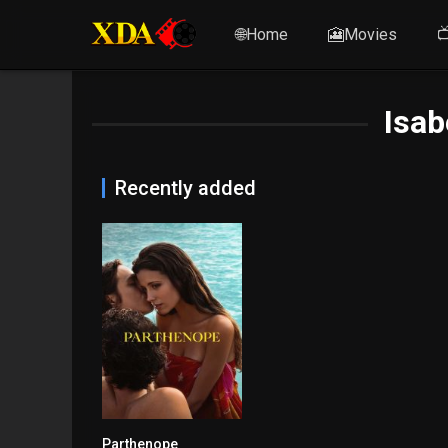
🌐Home
🎦Movies

Isab
Recently added
Parthenope
6.6