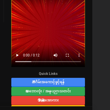
Quick Links
🎁ဂိမ်းအကောင့်ဖွင့်ရန်
📖ဘောလုံး / အနုပညာသတင်း
🔞🎦အောကား
🔞လူကြီးစာပေ