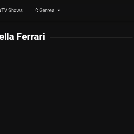
TV Shows
📁Genres
ella Ferrari