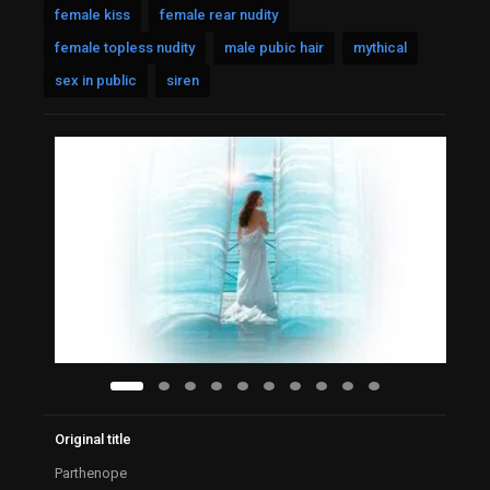
female kiss
female rear nudity
female topless nudity
male pubic hair
mythical
sex in public
siren
Original title
Parthenope