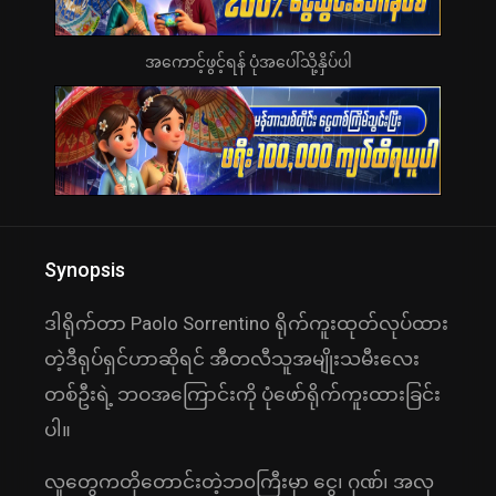
အကောင့်ဖွင့်ရန် ပုံအပေါ်သို့နှိပ်ပါ
Synopsis
ဒါရိုက်တာ Paolo Sorrentino ရိုက်ကူးထုတ်လုပ်ထား
တဲ့ဒီရုပ်ရှင်ဟာဆိုရင် အီတလီသူအမျိုးသမီးလေး
တစ်ဦးရဲ့ ဘဝအကြောင်းကို ပုံဖော်ရိုက်ကူးထားခြင်း
ပါ။
လူတွေကတိုတောင်းတဲ့ဘ၀ကြီးမှာ ငွေ၊ ဂုဏ်၊ အလှ