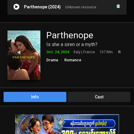
Parthenope (2024)
Unknown resource
Parthenope
Is she a siren or a myth?
Oct. 24, 2024
Italy | France
137 Min.
R
Drama
Romance
Info
Cast