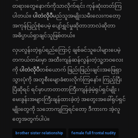
တရားတွေနောက်ကိုသာလိုက်ရင်း ကုန်ဆုံးတတ်ကြ
ပါတယ်။
ပါတဲလိုပီ
မည်သူအမျိုးသမီးလေးကတော့
အကုန်ပြည့်စုံပေမဲ့ ပျော်ရွှင်မှုဆိုတာဘာလဲဆိုတာ
အဓိပ္ပာယ်ရှာချင်သူဖြစ်တယ်။
လှပလွန်းတဲ့ရုပ်ရည်ကြောင့် ချစ်ခင်သူပေါများပေမဲ့
တကယ်တမ်းမှာ အထီးကျန်ဆန်လွန်းတဲ့သူ့ဘဝလေး
ကို
ပါတဲလိုပီ
တစ်ယောက် ဖြည်းဖြည်းချင်း‌အဖြေရှာ
သွားပုံကို အတူစီးမျောခံစားလိုက်ကြနော်။ ကြည့်ပြီး
ပြီဆို‌ရင် ရင်မှာဟာတာတာကြီးကျန်ခဲ့မဲ့ရုပ်ရှင်မျိုး ၊
မေးခွန်း‌အများကြီးချန်ထားခဲ့တဲ့ အတွေးအခေါ်ရုပ်ရှင်
မျိုးတွေကို သဘောကျကြရင်တော့ ဒီကားက အဲ့လူ
တွေအတွက်ပါပဲ။
brother sister relationship
female full frontal nudity