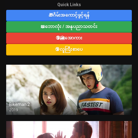
Quick Links
🎁ဂိမ်းအကောင့်ဖွင့်ရန်
📖ဘောလုံး / အနုပညာသတင်း
🔞🎦အောကား
🔞လူကြီးစာပေ
Bikeman 2
2019