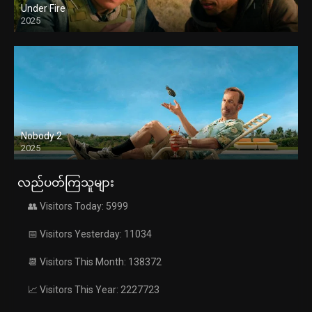
Under Fire
2025
Nobody 2
2025
လည်ပတ်ကြသူများ
👥 Visitors Today: 5999
📅 Visitors Yesterday: 11034
📆 Visitors This Month: 138372
📈 Visitors This Year: 2227723