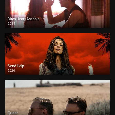
Bitch Heart Asshole
2015
Send Help
2026
Queer