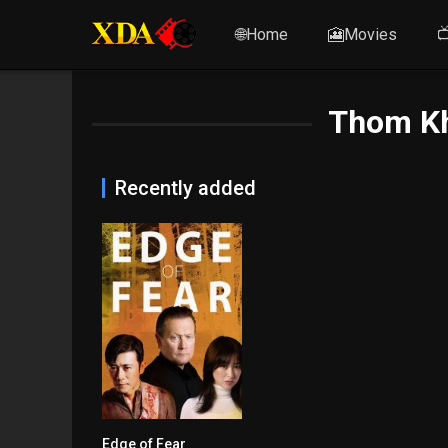
🌐Home
🎦Movies

Thom Kh
Recently added
Edge of Fear
4.5