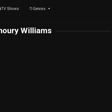
TV Shows
📁Genres
oury Williams