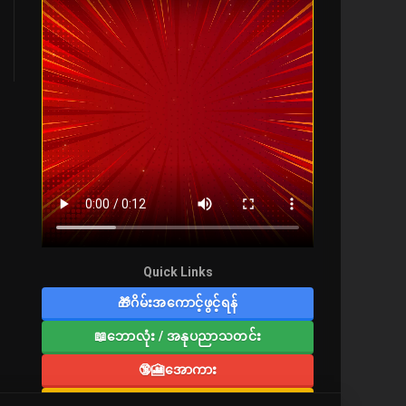
Quick Links
🎁ဂိမ်းအကောင့်ဖွင့်ရန်
📖ဘောလုံး / အနုပညာသတင်း
🔞🎦အောကား
🔞လူကြီးစာပေ