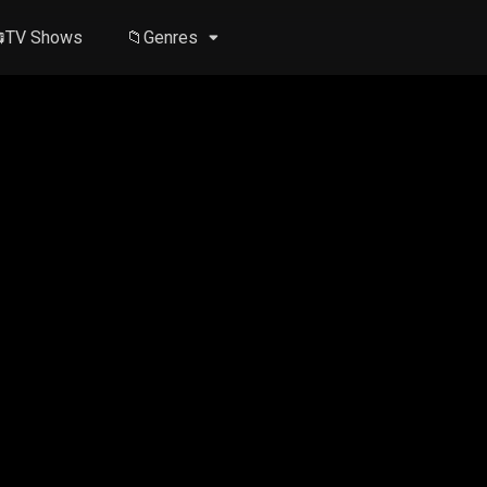
TV Shows
📁Genres