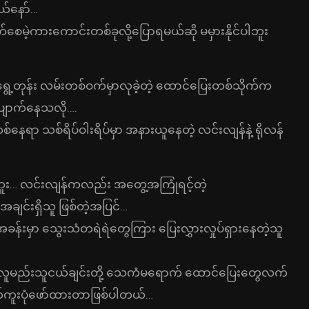
ယ်နော်…
မဲ့ကားကောင်းတစ်ခုလို့ပြောရမယ်ဆို မမှားနိုင်ပါဘူး
ွေ့တုန်း လမ်းတစ်ဝက်မှာလုခဲ့တဲ့ ထောင်ပြေးတစ်သိုက်က
းပျောက်နေသလို….
ေရာ သစ်ရိပ်ဝါးရိပ်မှာ အနားယူနေတဲ့ လင်းလျန်နဲ့ ရိုလန်
ူး… လင်းလျန်ကလည်း အတွေ့အကြုံရင့်တဲ့
င်းရှိသူ ဖြစ်တဲ့အပြင်…
ခန်းမှာ သွေးသံတရဲရဲတွေကြား ပြေးလွှားလှုပ်ရှားနေတဲ့သူ
့ လူမည်းသူငယ်ချင်းတို့ သေကံမရောက် ထောင်ပြေးတွေလက်
ိုက်ကူးပုံဖော်ထားတာဖြစ်ပါတယ်…