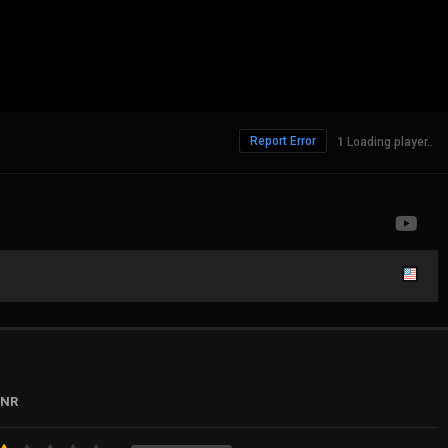
Report Error
367 Views
NR