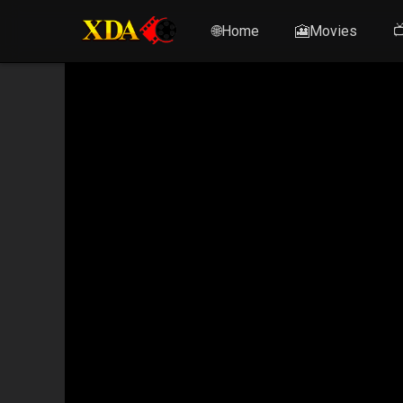
🌐Home
🎦Movies
