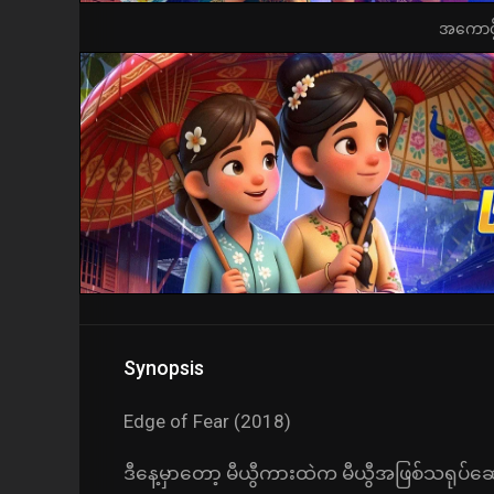
အကောင့်ဖွ
Synopsis
Edge of Fear (2018)
ဒီနေ့မှာတော့ မီယွီကားထဲက မီယွီအဖြစ်သရုပ်ဆောင်