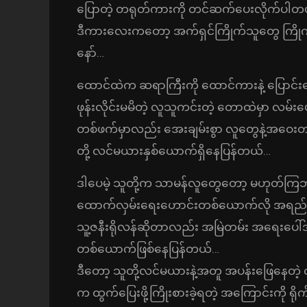
ပြောတဲ့ တရုတ်ကားကို တင်ဆက်ပေးလိုက်ပါတ
ဒီကားလေးကတော့ အက်ရှင်ကြိုက်သူတွေ ကြိုက်စေ
နော်…
ထောင်ထဲက ဆရာကြီးကို ထောင်ကားနဲ့ ပြောင်းရ
ဖုန်းလိုင်းမမိတဲ့ လူသူကင်းတဲ့ တောထဲမှာ လမ်
တစ်ဖက်မှာလည်း အေးချမ်းစွာ လူတွေနဲ့အဝေးတစ်န
တို့ လင်မယားနှစ်ယောက်ရှိနေပြန်တယ်…
ဒါပေမဲ့ သူတို့က သာမန်လူတွေတော့ မဟုတ်ကြဘ
ထောက်လှမ်းရေးဟောင်းတစ်ယောက်လို အရည်အချ
သူ့ဇနီးရိုလန်ဆိုတာလည်း အမြဲတမ်း အရေးပေါ်အ
တစ်ယောက်ဖြစ်နေပြန်တယ်…
ဒီတော့ သူတို့လင်မယားနဲ့အတူ အပန်းဖြေနေတဲ
က ထွက်ပြေးဖို့ကြိုးစားခဲ့ရတဲ့ အကြောင်းကို ရ