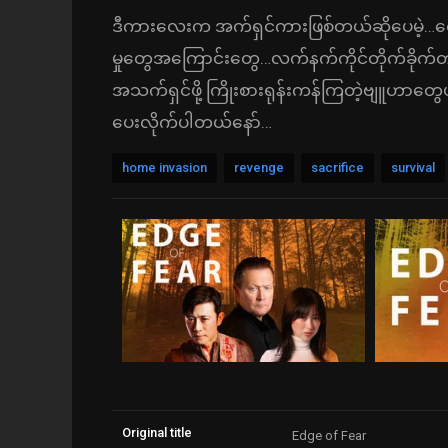
ဒီကားလေးက အက်ရှင်ကားဖြစ်တယ်ဆိုပေမဲ့…ငွေက
မှုတွေအကြောင်းတွေ…လက်နက်ကိုင်တိုက်ခိုက်
အသက်ရှင်ဖို့ ကြိုးစားရုန်းကန်ကြတဲ့ဗျူဟာတွေပါ
ပေးလိုက်ပါတယ်နော်…
home invasion
revenge
sacrifice
survival
Original title
Edge of Fear