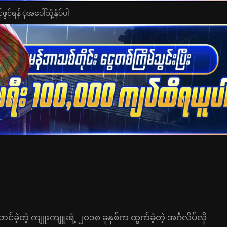
င့်ရန် ပုံအပေါ်သို့နှိပ်ပါ
ခဲ့တဲ့ ကျူးကျူးရဲ့ ၂၀၁၈ ခုနှစ်က ထွက်ခဲ့တဲ့ အင်္ဂလိပ်လို