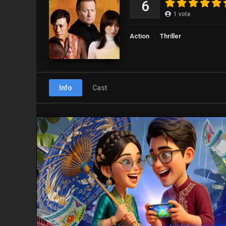
6
1
vote
Action
Thriller
Info
Cast