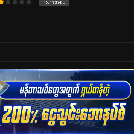
Your rating:
0