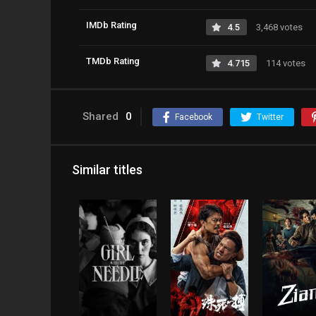
IMDb Rating
4.5
3,468 votes
TMDb Rating
4.715
114 votes
Shared
0
Facebook
Twitter
Similar titles