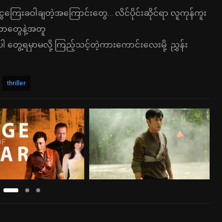
ြေးခဝါချတဲ့အကြောင်းတွေ… လိင်ပိုင်းဆိုင်ရာ လူကုန်ကူး
တာတွေနဲ့အတူ
 တွေ့ရမှာမလို့ ကြည့်သင့်တဲ့ကားကောင်းလေးမို့ ညွှန်း
thriller