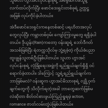
သူမဟာ ဟွာအင်လုပ်ငန်းစုရဲ့ အမွေဆက်ခံသူနဲ့
လက်ထပ်လိုက်ပြီး ဖောင်ဒေးရှင်းတစ်ခုရဲ့ ဥက္ကဋ္ဌ
အဖြစ် လုပ်ကိုင်ခဲ့ပါတယ်။
အဲဒီဖောင်ဒေးရှင်းကနေတစ်ဆင့် ပရဟိတအလုပ်
တွေလုပ်ပြီး ကမ္ဘာတစ်ဝှမ်း ကျော်ကြားမှုတွေ ရရှိခဲ့ပါ
တယ်။ ဒိုယွန်း(Rain)ကတော့ ဝန်းဆူရဲ့ ဘော်ဒီဂတ်
အသစ်ဖြစ်ပြီး ရဲတက္ကသိုလ်မှ ဘွဲ့ရခဲ့တဲ့ ကိုယ်ခံပညာ
ထူးချွန်သူတစ်ဦးဖြစ်ပါတယ်။ သူဟာ ဟွာအင်
လုပ်ငန်းစုရဲ့ လုံခြုံရေးအဖွဲ့ကို ရည်ရွယ်ချက်ရှိရှိ ဝင်
ရောက်ခဲ့တာပါ။ ဒါကြောင့် သူ့ရဲ့ရည်ရွယ်ချက်က
ဘာဖြစ်မလဲ? ဝန်းဆူက ဟွာအင်မိသားစုရဲ့ လျှို့ဝှက်
ချက်တွေကို သိလိုက်ရတဲ့အခါ ဘာတွေဆက်ဖြစ်မ
လဲဆိုတာ စိတ်ဝင်စားဖွယ်ကြည့်ရှုရမဲ့ action,
romance ဇာတ်လမ်းတွဲပဲဖြစ်ပါတယ်။