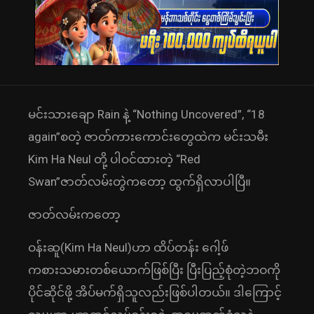
မင်းသားချော Rain နဲ့ “Nothing Uncovered”, “18
again”စတဲ့ ဇာတ်ကားကောင်းတွေထဲက မင်းသမီး
Kim Ha Neul တို့ ပါဝင်ထားတဲ့ “Red
Swan”ဇာတ်လမ်းတွဲကတော့ ထွက်ရှိလာပါပြီ။
ဇာတ်လမ်းကတော့
ဝန်းဆူ(Kim Ha Neul)ဟာ ထိပ်တန်း ဂေါ့ဖ်
ကစားသမားတစ်ယောက်ဖြစ်ပြီး ပြီးပြည့်စုံတဲ့ဘဝကို
ပိုင်ဆိုင်ဖို့ အိပ်မက်ရှိသူလည်းဖြစ်ပါတယ်။ ဒါကြောင့်