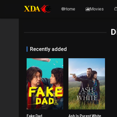
🌐Home
🎦Movies

D
Recently added
Fake Dad
Ash Is Purest White
6
7