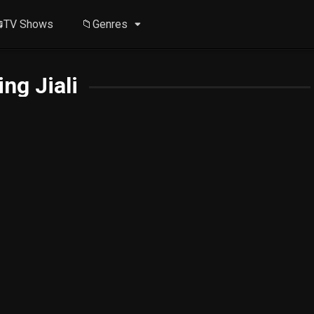
TV Shows
📁Genres
ing Jiali