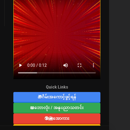
Quick Links
🎁ဂိမ်းအကောင့်ဖွင့်ရန်
📖ဘောလုံး / အနုပညာသတင်း
🔞🎦အောကား
🔞လူကြီးစာပေ