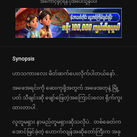
အကောင့်ဖွင့်ရန် ပုံအပေါ်သို့နှိပ်ပါ
Synopsis
ဟာသကားလေး မိတ်ဆက်ပေးလိုက်ပါတယ်နော်…
အဖေအရင်းကို ဆေးကုဖို့အတွက် အဖေအတုနဲ့ မြို့
ပတ် သီချင်းဆို ဖျော်ဖြေတဲ့အကြောင်းလေး ရိုက်ကူး
ထားတာပါ..
လူတူမရှား နာမည်တူမရှားဆိုသလိုပဲ… တစ်ခေတ်က
အောင်မြင်ခဲ့တဲ့ ဟောက်လျန်အဆိုတော်ကြီးက အခု