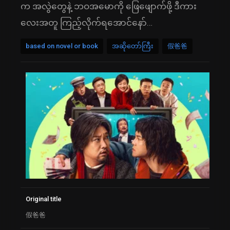
က အလွဲတွေနဲ့ ဘဝအမောကို ဖြေဖျောက်ဖို့ ဒီကား
လေးအတူ ကြည့်လိုက်ရအောင်နော်…
based on novel or book
အဆိုတော်ကြီး
假爸爸
Original title
假爸爸