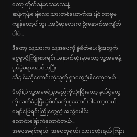
တော့ တိုက်ခန်းသေးလေးနဲ့
ဆန်ကုန်မြေလေး သားတစ်ယောက်အပြင် ဘာမှမ
ကျန်တော့ပါဘူး…အပိုဆုလေးက ဦးနှောက်အကျိတ်
ပါပဲ…
ဒီတော့ သူ့သားက သူ့အဖေကို ခွဲစိတ်ပေးဖို့အတွက်
ငွေရှာဖို့ကြိုးစားရင်း…နောက်ဆုံးမှာတော့ သူ့အဖေနဲ့
ရုပ်ခွဲမရအောင်တူပြီး
သီချင်းဆိုကောင်းတဲ့သူကို ရှာတွေ့ခဲ့ပါတော့တယ်…
ဒီလိုနဲ့ပဲ သူ့အဖေရဲ့နာမည်ကိုသုံးပြီးတော့ နယ်ပွဲတွေ
ကို လက်ခံခဲ့ပြီး ခွဲစိတ်ခကို စုဆောင်းပါတော့တယ်…
ဖျော်ဖြေရင်းကြုံတွေ့တဲ့ အလွဲပေါင်း
သောင်းခြောက်ထောင်တယ်…
အဖေအရင်းရယ်၊ အဖေတုရယ်၊ သားငတုံးရယ် ကြား