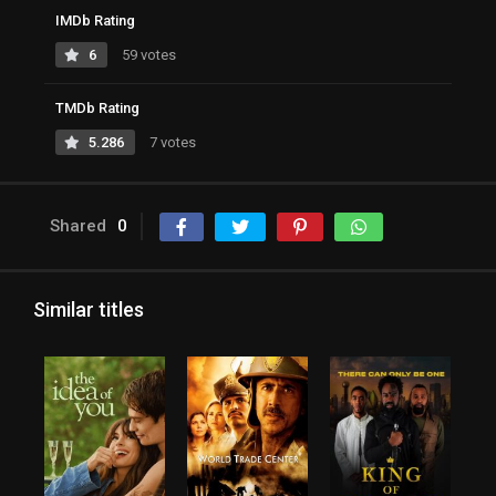
IMDb Rating
6
59 votes
TMDb Rating
5.286
7 votes
Shared
0
Similar titles