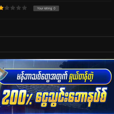
Your rating:
0