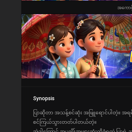
အကောင့်ဖွ
Synopsis
ပြာဆိုတာ အသန့်စင်ဆုံး အဖြူရောင်ပါတဲ့။ အရ
စင်ကြယ်သွားတတ်ပါတယ်တဲ့။
အဲဒါကြောင့် အပူချိန်အများဆုံးကိုခံရတဲ့ ပြာ