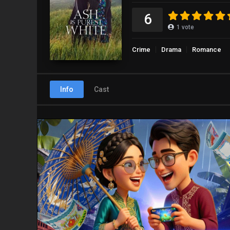
6
1
vote
Crime
Drama
Romance
Info
Cast