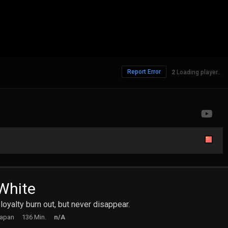
Report Error
Loading player..
 White
 loyalty burn out, but never disappear.
Japan
136 Min.
n/A