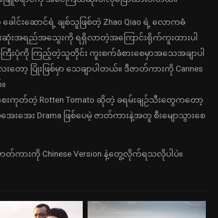
ါင်းဆောင်ရဲ့ ချစ်သူဖြစ်တဲ့ Zhao Qiao ရဲ့ လောကဓံ
ာင်းဆုံးအရည်အသွေးကို ရရှိလာတဲ့အကြောင်းရိုက်ကူးထားပါ
်ကြီးပုံကို ကြည့်တဲ့သူတိုင်း ကူးစက်ခံစားစေမှာအသေအချာပါ
ံးလေးတော့ ပြုံးဖြစ်မှာ သေချာပါတယ်။ ဒီဇာတ်ကားကို Cannes
်။
စေးကုတ်တဲ့ Rotten Tomato ဆိုတဲ့ ခရမ်းချဉ်သီးတွေကတော့
းအေး Drama ဖြစ်ပေမဲ့ ဇာတ်ကားနဲ့အတူ စီးမျောသွားစေ
တ်ကားကို Chinese Version နဲ့တွေ့လိုက်ရသလိုပါပဲ။