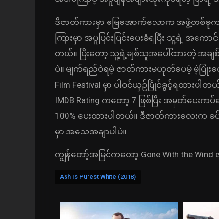
ဒီဇာတ်ကားမှာ မြေအောက်လောက အဖွဲ့တစ်ခုက ခေ
ကြားမှာ အပူပြင်းပြင်းပေးခံရပြီး သူ့ရဲ့ အကေ
တယ်။ ပြီးတော့ သူ့ရဲ့ချစ်သူအပေါ်ထားတဲ့ အချစ
ပဲ။ မျက်ရည်ဝဲရမဲ့ ဇာတ်ကားမဟုတ်ပေမဲ့ မဲ့ပြု
Film Festival မှာ ပါဝင်ယှဉ်ပြိုင်ခွင့်ရထားပါတယ
IMDB Rating ကတော့ 7 ဖြစ်ပြီး အမှတ်ပေးကပ်
100% ပေးထားပါတယ်။ ဒီဇာတ်ကားလေးက ခပ်အေ
မှာ အသေအချာပါပဲ။
ကျွန်တော့်အမြင်ကတော့ Gone With the Wind ဇာ
Ash Is Purest White (2018)