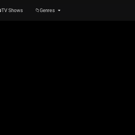
TV Shows
📁Genres