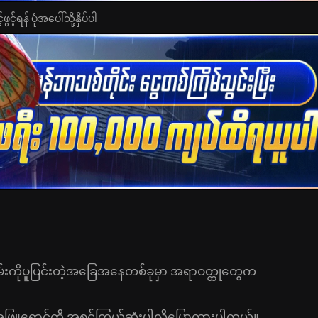
င့်ရန် ပုံအပေါ်သို့နှိပ်ပါ
မ်းကိုပူပြင်းတဲ့အခြေအနေတစ်ခုမှာ အရာဝတ္ထုတွေက
ရဲ့ အဖြူရောင်ကို အစင်ကြယ်ဆုံးပါလိုပြောထားပါတယ်။