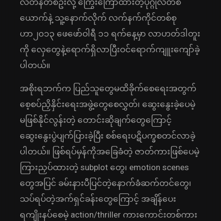
လ်တန်တစ်ဦးလို့ ကြွေးကြော်ထားတဲ့ပုဂ္ဂိုလ်တစ်
ယောက်နဲ့ သူ့နောက်လိုက် လက်နက်ကိုင်တစ်စု
ဟာ၂၀၁၃ ဖေဖော်ဝါရီ ၁၁ ရက်နေ့မှာ လာဟတ်ဒါတူး
ကို လှေတွေနဲ့ရောက်ရှိလာပြီးဝင်ရောက်ကျူးကျော်ခဲ့
ပါတယ်။
အစိုးရဘက်က ပြည်သူတွေမထိခိုက်စေရေးအတွက်
စေ့စပ်ညှိနှိင်းရေးအဖွဲ့တွေစေလွှတ်၊ ဆွေးနွေးခဲ့ပေမဲ့
မဖြစ်နိုင်လွန်းတဲ့ တောင်းဆိုချက်တွေကြောင့်
ဆွေးနွေးပွဲပျက်ပြားခဲ့ပြီး စစ်ရေးပဋိပက္ခစတင်လာခဲ့
ပါတယ်။ ဖြစ်ရပ်မှန်ကိုအခြေခံတဲ့ ဇာတ်ကားဖြစ်ပေမဲ့
ကြားညှပ်ထားတဲ့ subplot တွေ၊ emotion scenes
တွေအပြင် ခမ်းနားပီပြင်တဲ့နောက်ခံဆက်တင်တွေ၊
သပ်ရပ်တဲ့အက်ရှင်ခန်းတွေကြောင့် အချိန်ပေး
ရကျိုးနပ်စေမဲ့ action/thriller ကားကောင်းတစ်ကား