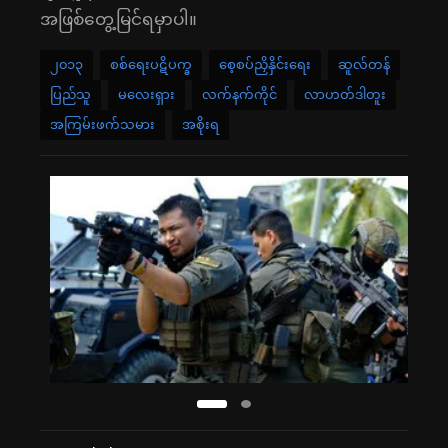
အဖြစ်တွေ့မြင်ရမှာပါ။
၂၀၁၃
စစ်ရေးပဋိပက္ခ
စေ့စပ်ညှိနှိင်းရေး
ဆူလ်တန်
ပြည်သူ
မလေးရှား
လက်နက်ကိုင်
လာဟတ်ဒါတူး
အကြမ်းဖက်သမား
အစိုးရ