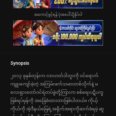
အကောင့်ဖွင့်ရန် ပုံအပေါ်သို့နှိပ်ပါ
Synopsis
၂၀၁၃ ခုနှစ်တုန်းက လာဟတ်ဒါတူးကို ဝင်ရောက်
ကျူးကျော်ခဲ့တဲ့ အကြမ်းဖက်သမားတစ်သိုက်နဲ့ မ
လေးရှားတော်ဝင်ရဲတပ်ဖွဲတို့ကြားက စစ်ရေးပဋိပက္ခ
ဖြစ်ရပ်မှန်ကို အခြေခံထားတာဖြစ်ပါတယ်။ ကိုယ့်
ကိုယ်ကို အဲ့ဒီနယ်မြေရဲ့အရိုက်အရာကိုဆက်ခံရမဲ့ ဆူ