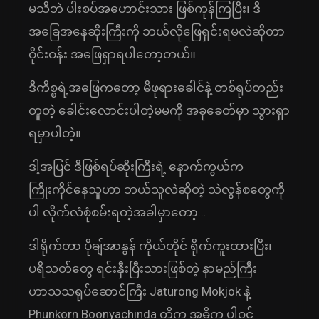
မသိဘဲ ပါးစပ်အဟောင်းသား ဖြစ်ကုန်ကြပြီး၊ ဒီ
အခြေအနေဆိုးကြီးကို ဘယ်လိုဖြေရှင်းရမလဲဆိုတာ
ဝိုင်းဝန်း အဖြေရှာရပါတော့တယ်။
ဒီကိစ္စရဲ့အဖြေကတော့ မိဖုရားခေါင်နဲ့ တစ်ရုပ်တည်း
တူတဲ့ ခေါင်းလောင်းပါတဲ့မမကို အခုခေတ်မှာ သွားရှာ
ရမှာပါတဲ့။
ဒါ့အပြင် ဒီဖြစ်ရပ်ဆိုးကြီးရဲ့ နောက်ကွယ်က
ကြိုးကိုင်နေသူဟာ ဘယ်သူလဲဆိုတဲ့ သဲလွန်စတွေကို
ပါ လိုက်လံစုံစမ်းရတဲ့အခါမှာတော့…
ဒါရိုက်တာ ပိုချ်အာနွန် ကိုယ်တိုင် ရိုက်ကူးထားပြီး၊
ပရိသတ်တွေ ရင်းနှီးပြီးသားဖြစ်တဲ့ နာမည်ကြီး
ဟာသသရုပ်ဆောင်ကြီး Jaturong Mokjok နဲ့
Phunkorn Boonyachinda တို့က အဓိက ပါဝင်