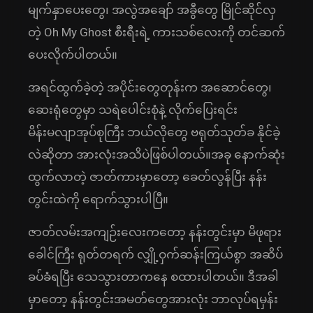
မျက်နှာပေးတွေ၊ အလွဲအချော် အခွီတွေ မြိုင်ဆိုင်လှ
တဲ့ Oh My Ghost စီးရီးရဲ့ ကားသစ်လေးကို တင်ဆက်
ပေးလိုက်ပါတယ်။
အရင်ထွက်ခဲ့တဲ့ အပိုင်းတွေတုန်းက အဆောင်တွေ၊
ဆေးရုံတွေမှာ သရဲပေါင်းစုံနဲ့ လိုက်ပြေးရင်း
မိန်းမလျာအုပ်စုကြီး ဘယ်လိုတွေ ဗရုတ်သုတ်ခ နိုင်ခဲ့
လဲဆိုတာ အားလုံးအသိပဲဖြစ်ပါတယ်။အခု နောက်ဆုံး
ထွက်လာတဲ့ ဇာတ်ကားမှာတော့ ခေတ်လွန်ပြီး နန်း
တွင်းထဲကို ရောက်သွားပါပြီ။
ဇာတ်လမ်းအကျဉ်းလေးကတော့ နန်းတွင်းမှာ မိဖုရား
ခေါင်ကြီး ရုတ်တရက် လျှို့ဝှက်ဆန်းကြယ်စွာ အဆိပ်
ခပ်ခံရပြီး သေသွားတာကနေ စထားပါတယ်။ ဒီအခါ
မှာတော့ နန်းတွင်းအမတ်တွေအားလုံး ဘာလုပ်ရမှန်း