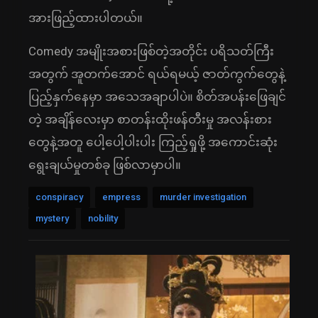
အားဖြည့်ထားပါတယ်။
Comedy အမျိုးအစားဖြစ်တဲ့အတိုင်း ပရိသတ်ကြီး
အတွက် အူတက်အောင် ရယ်ရမယ့် ဇာတ်ကွက်တွေနဲ့
ပြည့်နှက်နေမှာ အသေအချာပါပဲ။ စိတ်အပန်းဖြေချင်
တဲ့ အချိန်လေးမှာ စာတန်းထိုးဖန်တီးမှု အလန်းစား
တွေနဲ့အတူ ပေါ့ပေါ့ပါးပါး ကြည့်ရှုဖို့ အကောင်းဆုံး
ရွေးချယ်မှုတစ်ခု ဖြစ်လာမှာပါ။
conspiracy
empress
murder investigation
mystery
nobility