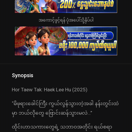
အကောင့်ဖွင့်ရန် ပုံအပေါ်သို့နှိပ်ပါ
Synopsis
Hor Taew Tak: Haek Lee Hu (2025)
“မိဖုရားခေါင်ကြီး ကွယ်လွန်သွားတဲ့အခါ နန်းတွင်းထဲ
မှာ ဘယ်လိုတွေ ဗြောင်းဆန်သွားမလဲ…”
ထိုင်းဟာသကားတွေရဲ့ သဘာဝအတိုင်း ရယ်စရာ