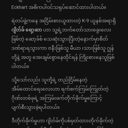
Eckhart အဓိကပါဝင်သရုပ်ဆောင်ထားပါတယ်။
ရဲတပ်ဖွဲ့ကနေ အငြိမ်းစားယူထားတဲ့ K-9 ယူနစ်အရာရှိ
ဂျိတ်ခ် ရော့ဆာ
ဟာ သူ့ရဲ့ဘက်တော်သားခွေးလေး
ဖြစ်တဲ့ ဆော့ခ်စ် သေဆုံးသွားပြီးတဲ့နောက်မှာစိတ်
ဒဏ်ရာရသွားကာ ဇနီးဖြစ်သူ မီယာ ၊သားဖြစ်သူ ဂျွန်
တို့နဲ့ အတူ အေးချမ်းစွာနေထိုင်ရန် ကြိုးစားနေသူဖြစ်
ပါတယ်။
သို့သော်လည်း သူတို့ရဲ့ တည်ငြိမ်နေတဲ့
အိမ်ထောင်ရေးလေးဟာ ရက်စက်ကြမ်းကြုတ်တဲ့
ဂိုဏ်းတစ်ခုရဲ့ အကြမ်းဖက်တိုက်ခိုက်မှုကြောင့်
ပျက်စီးသွားခဲ့ရပါတယ်။
ဒီတိုက်ခိုက်မှုဟာ ဂျိတ်ခ်ကိုပစ်မှတ်ထားတိုက်ခိုက်တဲ့