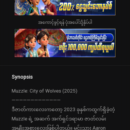
အကောင့်ဖွင့်ရန် ပုံအပေါ်သို့နှိပ်ပါ
Synopsis
Muzzle: City of Wolves (2025)
—————————————
ဒီဇာတ်ကားလေးကတော့ 2023 ခုနှစ်ကထွက်ရှိခဲ့တဲ့
Muzzle ရဲ့ အဆက် အက်ရှင်ဒရာမာ ဇာတ်လမ်း
အမျိုးအစားလေးဖြစ်ပါတယ်။ မင်းသား Aaron