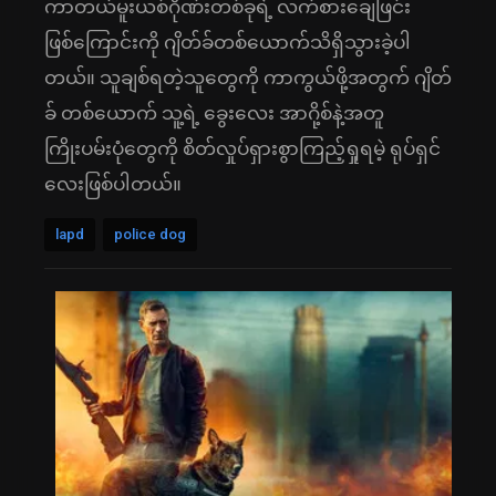
ကာတယ်မူးယစ်ဂိုဏ်းတစ်ခုရဲ့ လက်စားချေဖြင်း
ဖြစ်ကြောင်းကို ဂျိတ်ခ်တစ်ယောက်သိရှိသွားခဲ့ပါ
တယ်။ သူချစ်ရတဲ့သူတွေကို ကာကွယ်ဖို့အတွက် ဂျိတ်
ခ် တစ်ယောက် သူ့ရဲ့ ခွေးလေး အာဂို့စ်နဲ့အတူ
ကြိုးပမ်းပုံတွေကို စိတ်လှုပ်ရှားစွာကြည့်ရှုရမဲ့ ရုပ်ရှင်
လေးဖြစ်ပါတယ်။
lapd
police dog