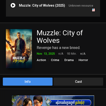
Muzzle: City of Wolves (2025)
Unknown resource
Muzzle: City of
Wolves
Revenge has a new breed.
Nov. 13, 2025
n/A
93 Min.
n/A
Action
Crime
Drama
Horror
Mystery
Thriller
Info
Cast