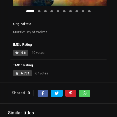
Original title
Muzzle: City of Wolves
IMDb Rating
4.6
10 votes
TMDb Rating
6.731
67 votes
Shared
0
Similar titles