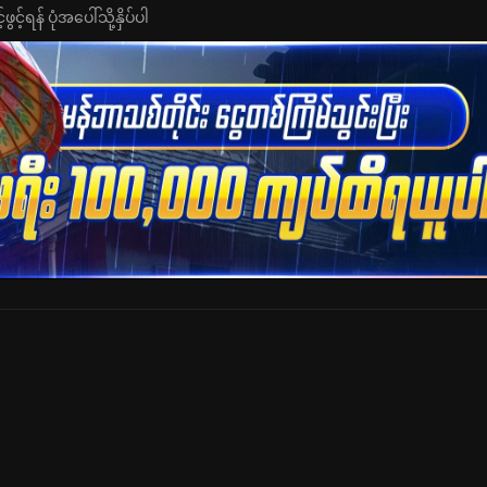
င့်ရန် ပုံအပေါ်သို့နှိပ်ပါ