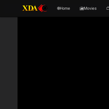
🌐Home
🎦Movies
