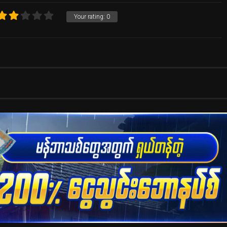
Your rating:
0