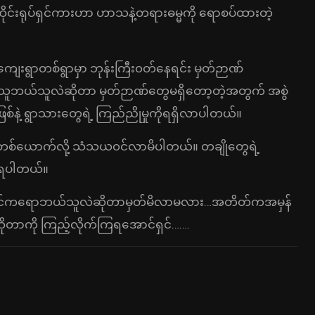
ိုင်းရုပ်ရှင်ကားဟာ ဟာသနဲ့တရားဓမ္မကို ရောစပ်ထားတဲ့
 ကျေးရွာတစ်ရွာမှာ ဘုန်းကြီး၀တ်နေရင်း မှတ်ဉာဏ်
ဘယ်သူလဲဆိုတာ မှတ်ဉာဏ်တွေမရှိတော့တဲ့အတွက် အစွဲ
်နဲ့ ရွာသားတွေရဲ့ ကြည်ညိုမှုကိုရရှိလာပါတယ်။
်ယောက်လို့ သံသယ၀င်လာမိပါတယ်။ တချိုတွေရဲ့
ခံရပါတယ်။
ိုင်ကရောဘယ်သူလဲဆိုတာမှတ်မိလာမလား…အတိတ်ကအမှန်
ုတာကို ကြည့်လိုက်ကြရအောင်ရှင်…….