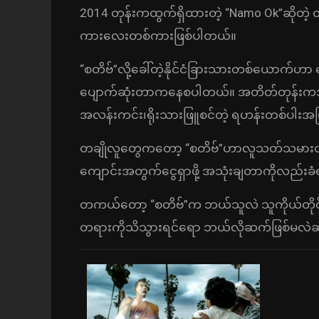
2014 တုန်းကထွက်ရှိထားတဲ့ “Namo Ok”ဆိုတဲ့ ထ
ကားလေးတစ်ကားဖြစ်ပါတယ်။
“စတိဗ်”လို့ခေါ်တဲ့နိုင်ငံခြားသားတစ်ယောက်ဟာ
ပျောက်ဆုံးတာကနေစပါတယ်။ အတိတ်တုန်းကသူ
အလန်းကင်း၊ရိုးသားဖြူစင်တဲ့ ရဟန်းတစ်ပါးအဖြစ
တချိုလူတွေကတော့ “စတိဗ်”ဟာလူသတ်သမားတစ
ကျောင်းအတွက်ငွေရှာဖို့ အသုံးချတာကိုလည်း
တကယ်တော့ “စတိဗ်”က ဘယ်သူလဲ သူကိုယ်တ
တရားကိုသိသွားရင်ရော ဘယ်လိုဆက်ဖြစ်မလဲဆိ