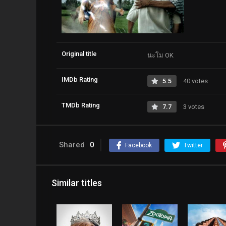
Original title
นะโม OK
IMDb Rating
5.5
40 votes
TMDb Rating
7.7
3 votes
Shared
0
Facebook
Twitter
Similar titles