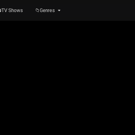
TV Shows
📁Genres