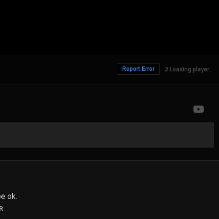
Report Error
386 Views
be ok.
R