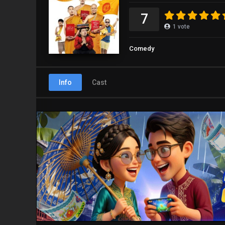
7
1
vote
Comedy
Info
Cast