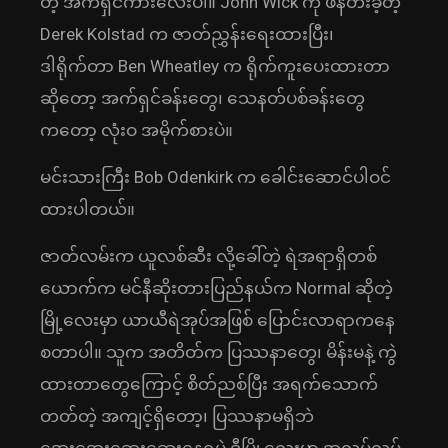
တဲ့ အက်ရှင်ကားလေးပါ။ John Wick ကို ဖန်တီးခဲ့တဲ့
Derek Kolstad က ဇာတ်ညွှန်းရေးထားပြီး၊
ဒါရိုက်တာ Ben Wheatley က ရိုက်ကူးပေးထားတာ
ဆိုတော့ အက်ရှင်ခန်းတွေ၊ သေနတ်ပစ်ခန်းတွေ
ကတော့ လုံးဝ အမိုက်စားပဲ။
မင်းသားကြီး Bob Odenkirk က ခေါင်းဆောင်ပါဝင်
ထားပါတယ်။
ဇာတ်လမ်းက ယူလစ်ဆီး လို့ခေါ်တဲ့ ရဲအရာရှိတစ်
ယောက်က မင်နီဆိုးတားပြည်နယ်က Normal ဆိုတဲ့
မြို့လေးမှာ ယာယီရဲအုပ်အဖြစ် ပြောင်းလာရာကနေ
စတာပါ။ သူက အတိတ်က ပြဿနာတွေ၊ မိန်းမနဲ့ ကွဲ
ထားတာတွေကြောင့် စိတ်ညစ်ပြီး အရက်သောက်
တတ်တဲ့ အကျင့်ရှိတော့၊ ပြဿနာမရှိဘဲ