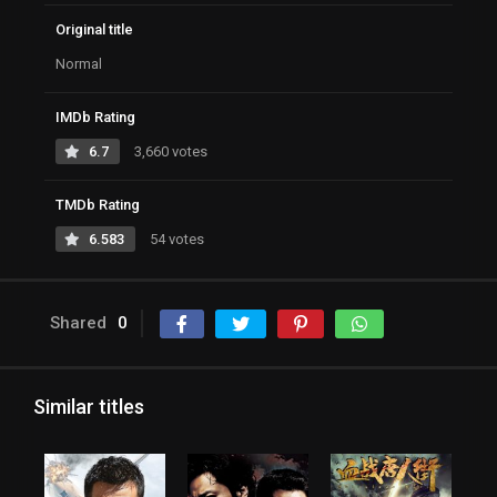
Original title
Normal
IMDb Rating
6.7
3,660 votes
TMDb Rating
6.583
54 votes
Shared
0
Similar titles