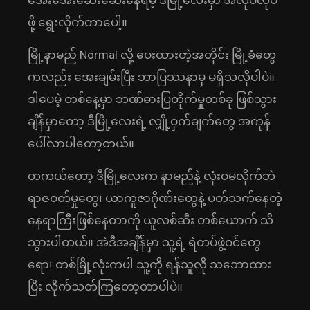
အေးအေးဆေးဆေးနေရမဲ့ ဒီမြို့လေးမှာ အလုပ်လုပ်
ဖို့ ရွေးလိုက်တာပေါ့။
မြို့နာမည် Normal လို့ ပေးထားတဲ့အတိုင်း မြို့ခံတွေ
ကလည်း အေးချမ်းပြီး ဘာပြဿနာမှ မရှိသလိုပါပဲ။
ဒါပေမဲ့ တစ်နေ့မှာ ဘဏ်ဓားပြတိုက်မှုတစ်ခု ဖြစ်သွား
ချိန်မှာတော့ ဒီမြို့လေးရဲ့ လျှို့ဝှက်ချက်တွေ အကုန်
ပေါ်လာပါတော့တယ်။
တကယ်တော့ ဒီမြို့လေးက နာမည်နဲ့ လုံးဝမလိုက်ဘဲ
ရာဇဝတ်မှုတွေ၊ ယာကူဇာဂိုဏ်းတွေနဲ့ ပတ်သက်နေတဲ့
နေရာကြီးဖြစ်နေတာကို ယူလစ်ဆီး တစ်ယောက် သိ
သွားပါတယ်။ အဲဒီအချိန်မှာ သူ့ရဲ့ ရဲတပ်ဖွဲ့ဝင်တွေ
ရော၊ တစ်မြို့လုံးကပါ သူ့ကို ရန်သူလို သဘောထား
ပြီး လိုက်သတ်ကြတော့တာပါပဲ။