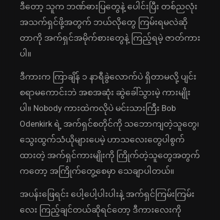
ဒီတော့ သူက ဘဏ်ဓားပြတွေနဲ့ ပေါင်းပြီး တစ်ညလုံး
အသက်ရှင်ဖို့အတွက် ဘယ်လိုတွေ ကြမ်းရမလဲဆို
တာကို အက်ရှင်အမိုက်စားတွေနဲ့ ကြည့်ရမဲ့ ဇာတ်ကား
ပါ။
ဒီကားက ကြာချိန် ၁ နာရီခွဲလောက်ပဲ ရှိတာမလို့ ပျင်း
စရာမကောင်းဘဲ အစအဆုံး ဆွဲခေါ်သွားမဲ့ ကားမျိုး
ပါ။ Nobody ကားထဲကလိုပဲ မင်းသားကြီး Bob
Odenkirk ရဲ့ အက်ရှင်စတိုင်ကို သဘောကျတဲ့သူတွေ၊
သွေးထွက်သံယိုများပေမဲ့ ဟာသလေးတွေပါစွက်
ထားတဲ့ အက်ရှင်ကားမျိုးကို ကြိုက်တဲ့သူတွေအတွက်
ကတော့ အကြိုက်တွေ့စေမှာ သေချာပါတယ်။
အပန်းဖြေရင်း ပေါ့ပေါ့ပါးပါးနဲ့ အက်ရှင်ကြမ်းကြမ်း
လေး ကြည့်ချင်တယ်ဆိုရင်တော့ ဒီကားလေးကို