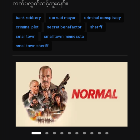
လက်မလွှတ်သင့်ဘူးနော်။
bank robbery
corrupt mayor
criminal conspiracy
criminal plot
secret benefactor
sheriff
small town
small town minnesota
small town sheriff