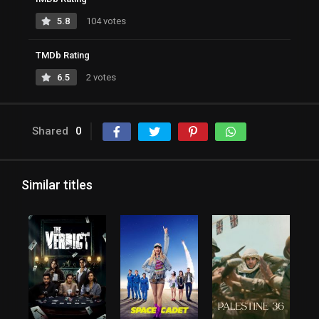
5.8
104 votes
TMDb Rating
6.5
2 votes
Shared
0
Similar titles