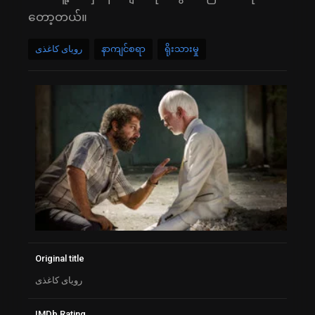
တော့တယ်။
رویای کاغذی
နာကျင်စရာ
ရိုးသားမှု
Original title
رویای کاغذی
IMDb Rating