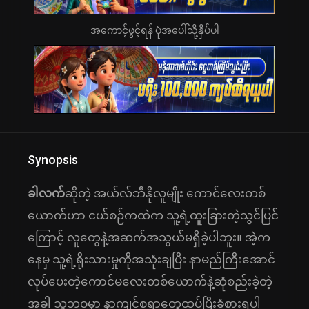
အကောင့်ဖွင့်ရန် ပုံအပေါ်သို့နှိပ်ပါ
Synopsis
ခါလက်
ဆိုတဲ့ အယ်လ်ဘီနိုလူမျိုး ကောင်လေးတစ်
ယောက်ဟာ ငယ်စဉ်ကထဲက သူ့ရဲ့ထူးခြားတဲ့သွင်ပြင်
ကြောင့် လူတွေနဲ့အဆက်အသွယ်မရှိခဲ့ပါဘူး။ အဲ့က
နေမှ သူ့ရဲ့ရိုးသားမှုကိုအသုံးချပြီး နာမည်ကြီးအောင်
လုပ်ပေးတဲ့ကောင်မလေးတစ်ယောက်နဲ့ဆုံစည်းခဲ့တဲ့
အခါ သူ့ဘဝမှာ နာကျင်စရာတွေထပ်ပြီးခံစားရပါ