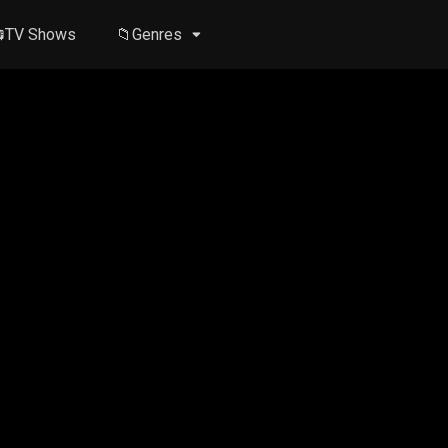
TV Shows
📁Genres