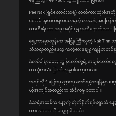
Pee Nak (ရှင်လောင်းသရဲ) ဇာတ်ကားထုံးစံအ
အောင် အူတက်ရယ်မောရတဲ့ ဟာသနဲ့ အကြောက်တရားက
ကားစီးရီးဟာ အခု အပိုင်း ၅ အထိရောက်လာပါပြ
ရှေ့ကားမှာတုန်းက အငြိုးကြီးလှတဲ့ Nak Tinn သရဲက
သံသရာလည်နေတဲ့ ကလဲ့စားချေမှု ကျိန်စာတစ်ခ
ဒီတစ်ခါမှာတော့ ကျွန်တော်တို့ရဲ့ အချစ်တော်တွေဖ
က လိုက်လံခြောက်လှန့်ပါတော့တယ်။
အရင်လိုပဲ ပြေးရ၊ လွှားရ၊ အော်ရမဲ့အချိန်မှာ 
ယ့်အကျပ်အတည်းက အဲဒီကမှ စတာပါ။
ဒီသရဲအသစ်က နော့ကို တိုက်ရိုက်ရန်မရှာဘဲ နော့ချ
ထားလာတာကို တွေ့ရပါတယ်။