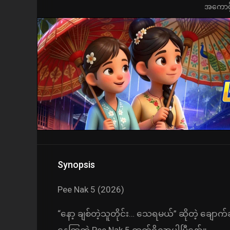
အကောင့်ဖွ
Synopsis
Pee Nak 5 (2026)
“နော့ ချစ်တဲ့သူတိုင်း… သေရမယ်” ဆိုတဲ့ ချောက
နေကြတဲ့ Pee Nak 5 ထွက်ရှိလာပါပြီနော်။