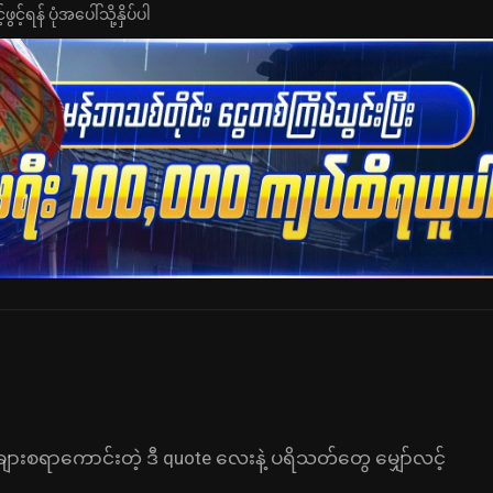
င့်ရန် ပုံအပေါ်သို့နှိပ်ပါ
်ချားစရာကောင်းတဲ့ ဒီ quote လေးနဲ့ ပရိသတ်တွေ မျှော်လင့်