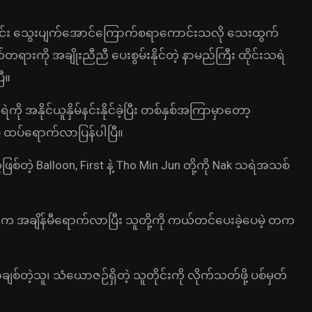
တိုင်း သွေးပျက်အောင်ကြောက်စရာကောင်းသလို သေးထွက်
ို အချိုးညီညီ ပေးစွမ်းနိုင်တဲ့ နာမည်ကြီး ထိုင်းသရဲ
ီ။
ို အနိုင်ယူနှိမ်နင်းနိုင်ခဲ့ပြီး တစ်နှစ်အကြာမှာတော့
ု ထပ်ရောက်လာပြန်ပါပြီ။
ြစ်တဲ့ Balloon, First နဲ့ Tho Min Jun တို့ကို Nak သရဲအသစ်
နော့က အချိန်မီရောက်လာပြီး သူတို့ကို ကယ်တင်ပေးခဲ့ပေမဲ့ တက
စ်တဲ့သူ၊ သံယောဇဉ်ရှိတဲ့ သူတိုင်းကို လိုက်သတ်ဖို့ ပစ်မှတ်