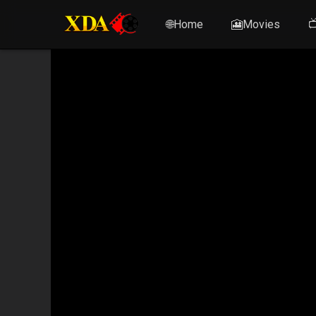
🌐Home
🎦Movies
