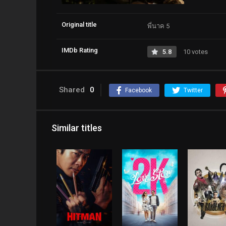
Original title
พี่นาค 5
IMDb Rating
5.8
10 votes
Shared
0
Facebook
Twitter
Similar titles