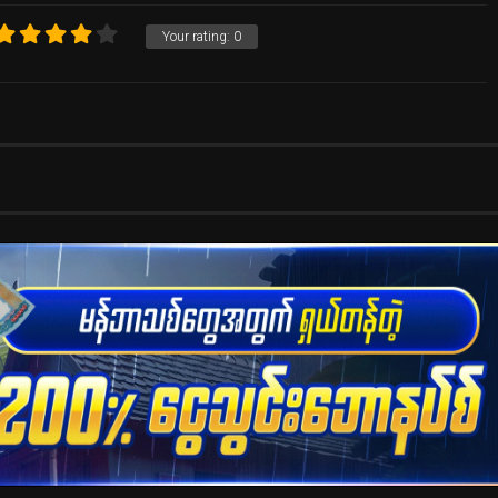
Your rating:
0