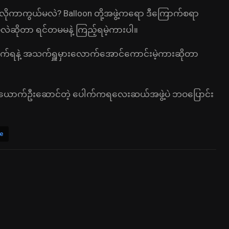
လိုကာကွယ်မလဲ? Balloon တို့အဖွဲ့ကရော ဒီကြောက်စရာ
မလဲဆိုတာ ရင်တမမနဲ့ ကြည့်ရမဲ့ကားပါ။
ကြောက်ရနဲ့ အသက်ရှူမှားလောက်အောင်ကောင်းမဲ့ကားဆိုတာ
၃ ယောက်ဦးဆောင်တဲ့ ပေါက်ကရလေးဆယ်အဖွဲ့ပဲ ဘဝပြောင်း
e