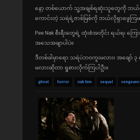
နော့ တစ်ယောက် သူ့အချစ်ရဆုံးသူတွေကို ဘယ်
ကောင်းတဲ့ သရဲရဲ့ဇာစ်မြစ်ကို ဘယ်လိုရှာဖွေကြ
Pee Nak စီးရီးတွေရဲ့ ထုံးစံအတိုင်း ရယ်ရ၊ 
အသေအချာပါပဲ။
ဒီတစ်ခါမှာရော သရဲပဲဘဝကူးမလား၊ အချော် 
မလားဆိုတာ ရှုစားလိုက်ကြပါဦး။
ghost
horror
nak tinn
sequel
vengeanc