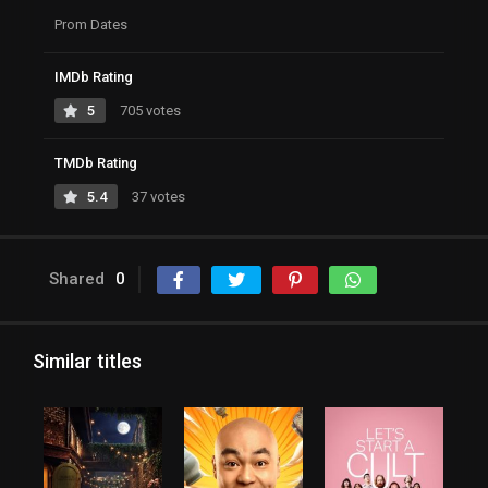
Prom Dates
IMDb Rating
5
705 votes
TMDb Rating
5.4
37 votes
Shared
0
Similar titles