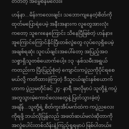
တတ်တဲ့ အမွှေစိန်မလေး။
ဟန်နာ….မိန်းကလေးချင်း သဘောကျနေတဲ့စိတ်ကို
ထုတ်မပြောရဲပေမဲ့ အနီးအနားက လူတွေအားလုံး
ကတော့ သူဂေးနေကြောင်း သိနေပြီဖြစ်တဲ့ ဟန်နာ။
အူကြောင်ကြောင်နိုင်ပြီးတစ်လွဲတွေ လုပ်လေ့ရှိပေမဲ့
အချစ်ရဆုံး သူငယ်ချင်းအပေါ်တော့ အပြည့်အဝ
သစ္စာရှိသူတစ်ယောက်ပေါ့။ ၁၃ -နှစ်သမီးအရွယ်
ကတည်းက ပြီးပြည့်စုံတဲ့ ကျောင်းကပွဲညကိုပိုင်ရစေ
မယ်လို့ ကတိထားခဲ့ကြတဲ့ ဒီသူငယ်ချင်းနှစ်ယောက်
ဟာက ပွဲညမတိုင်ခင် ၂၄- နာရီ အလိုမှာပဲ သူတို့နဲ့ ကပွဲ
အတူသွားမဲ့ကောင်လေးတွေနဲ့ ပြတ်သွားခဲ့တဲ့
အချိန်….သူတို့ရဲ့ စိတ်ကူးအိပ်မက်ထဲက ကပွဲညလေး
ကိုရဖို့ ဘယ်လိုပြန်လည် အဖတ်ဆယ်မလဲဆိုတာကို
အလွဲပေါင်းတစ်သိန်းနဲ့ကြည့်ရှုရမှာပဲ ဖြစ်ပါတယ်။