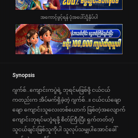
အကောင့်ဖွင့်ရန် ပုံအပေါ်သို့နှိပ်ပါ
Synopsis
ဂျက်စ်…ကျောင်းကပွဲရဲ့ ဘုရင်မဖြစ်ဖို့ ငယ်ငယ်
ကတည်းက အိပ်မက်ရှိခဲ့တဲ့ ဂျက်စ်…။ ငယ်ငယ်ချော
ချော ကျောင်းသူလေးတစ်ယောက် ဖြစ်တဲ့အလျောက်
ကျောင်းဘုရင်မဘွဲရဖို့ စိတ်ကြီးပြီး ရှက်တတ်တဲ့
သူငယ်ချင်းဖြစ်သူကိုပါ သူလုပ်သမျှပါအောင်ခေါ်