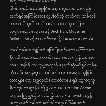
စတဲ့ ဇာတ်ကားတွေမှာလည်း
ပါဝင်သရုပ်ဆောင်ဖူးပြီးတော့ အခုတစ်ခါမှာလည်း
အက်ရှင်အကြမ်းစားတွေပါဝင်တဲ့ ဇာတ်ကားသစ်တစ်
ကား ထပ်ထွက်လာပါတယ်။ သူနဲ့အတူ တခြား
သရုပ်ဆောင်တွေအနေနဲ့ Jack Parr, Madalina
Bellariu Ion တို့က ပါဝင်အားဖြည့်ပေးထားပါတယ်။
ဇာတ်လမ်းအကျဉ်းကို ပြောပြရရင်တော့ ကြေးစားစ
နိုက်ပါလူသတ်သမားတစ်ယောက်ဟာ ကြေးစားဘဝ
ကနေ အငြိမ်းစားယူဖို့အတွက် နောက်ဆုံးမစ်ရှင်တစ်ခု
ကို လုပ်နေတုန်းမှာ မထင်မှတ်ထားတဲ့အရာတွေဖြစ်
သွားပြီးတော့ အန္တရာယ်တောထဲကနေ ရုန်းထွက်ပုံကို
စိတ်လှုပ်ရှားစွာ ကြည့်ရှုကြရမှာပါ။ Action Scene
တွေက ကြည့်လိုကောင်းပြီးတော့ Plot twist တွေနဲ့
အတူ ဇာတ်လမ်းကို စိတ်ဝင်စားဖွယ်ဖြစ်အောင်